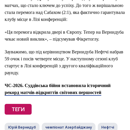
матчах, що стало ключем до успіху. До того ж вирішальною
стала перемога над Сабахом (2:1), яка фактично гарантувала
клубу місце в Лізі конференцій:
«Ця перемога відкрила двері в Європу. Тепер на Вернидуба
чекає новий виклик», – підсумував Фікретоглу.
Зауважимо, що під керівництвом Вернидуба Нефтчі набрав
59 очок і посів четверте місце. У наступному сезоні клуб
стартує в Лізі конференцій з другого кваліфікаційного
раунду.
ЧС-2026. Суддівська бійня встановила історичний
рекорд матчів-відкриттів світових першостей
ТЕГИ
Юрій Вернидуб
чемпіонат Азербайджану
Нефтчі