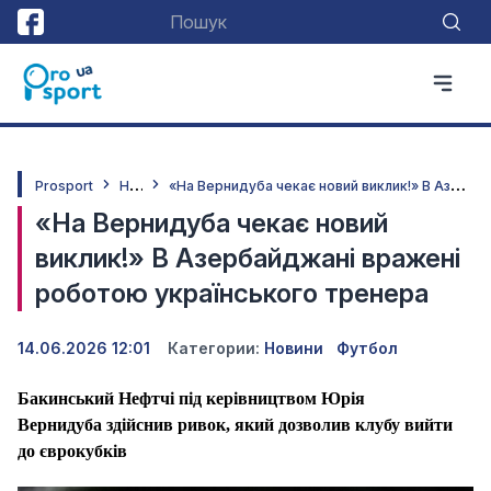
Н
овини
«
На Вернидуба чекає новий виклик!» В Азербайджані вражені роботою українського тренера
Prosport
«На Вернидуба чекає новий
виклик!» В Азербайджані вражені
роботою українського тренера
14.06.2026 12:01
Категории:
Новини
Футбол
Бакинський Нефтчі під керівництвом Юрія
Вернидуба здійснив ривок, який дозволив клубу вийти
до єврокубків