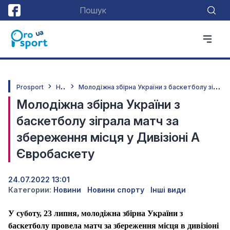
Н
овини
М
олодіжна збірна України з баскетболу зіграла матч за збереження місця у Дивізіоні А Євробаскету
Prosport
Молодіжна збірна України з
баскетболу зіграла матч за
збереження місця у Дивізіоні А
Євробаскету
24.07.2022 13:01
Категории:
Новини
Новини спорту
Інші види
У суботу, 23 липня, молодіжна збірна України з
баскетболу провела матч за збереження місця в дивізіоні