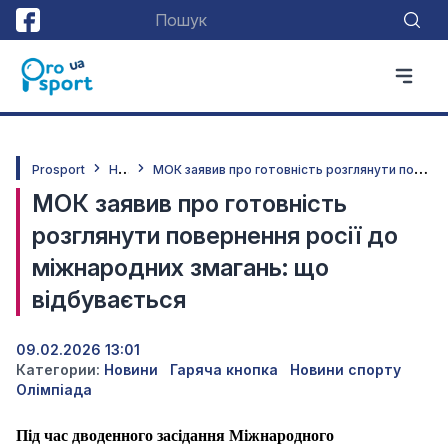
Н
овини
М
ОК заявив про готовність розглянути повернення росії до міжнародних змагань: що відбувається
Prosport
МОК заявив про готовність
розглянути повернення росії до
міжнародних змагань: що
відбувається
09.02.2026 13:01
Категории:
Новини
Гаряча кнопка
Новини спорту
Олімпіада
Під час дводенного засідання Міжнародного