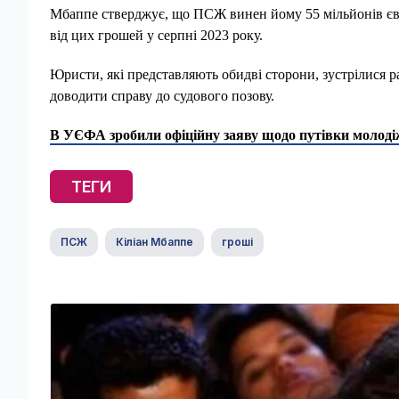
Мбаппе стверджує, що ПСЖ винен йому 55 мільйонів євр
від цих грошей у серпні 2023 року.
Юристи, які представляють обидві сторони, зустрілися ра
доводити справу до судового позову.
В УЄФА зробили офіційну заяву щодо путівки молодіж
ТЕГИ
ПСЖ
Кіліан Мбаппе
гроші