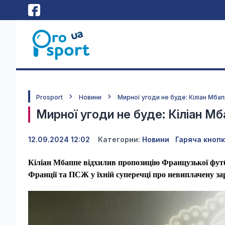
Prosport
Новини
Мирної угоди не буде: Кіліан Мба
Мирної угоди не буде: Кіліан Мб
12.09.2024 12:02
Категории:
Новини
Гаряча кноп
Кіліан Мбаппе відхилив пропозицію Французької футб
Франції та ПСЖ у їхній суперечці про невиплачену за