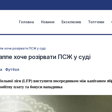
Головна
Новини
Ексклюзив
Топтеми
ппе хоче розірвати ПСЖ у суді
аппе хоче розірвати ПСЖ у суді
ка
Футбол
ольної ліги (LFP) виступити посередником між капітаном збі
робітну плату та бонуси нападника