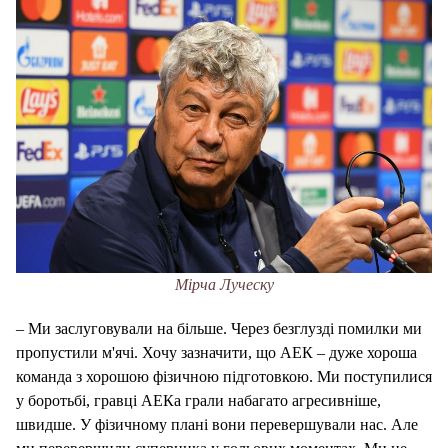
Мірча Луческу
– Ми заслуговували на більше. Через безглузді помилки ми
пропустили м'ячі. Хочу зазначити, що АЕК – дуже хороша
команда з хорошою фізичною підготовкою. Ми поступилися
у боротьбі, гравці АЕКа грали набагато агресивніше,
швидше. У фізичному плані вони перевершували нас. Але