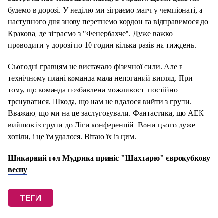
будемо в дорозі. У неділю ми зіграємо матч у чемпіонаті, а
наступного дня знову перетнемо кордон та відправимося до
Кракова, де зіграємо з "Фенербахче". Дуже важко
проводити у дорозі по 10 годин кілька разів на тиждень.
Сьогодні гравцям не вистачало фізичної сили. Але в
технічному плані команда мала непоганий вигляд. При
тому, що команда позбавлена ​​можливості постійно
тренуватися. Шкода, що нам не вдалося вийти з групи.
Вважаю, що ми на це заслуговували. Фантастика, що АЕК
вийшов із групи до Ліги конференцій. Вони цього дуже
хотіли, і це їм удалося. Вітаю їх із цим.
Шикарний гол Мудрика приніс "Шахтарю" єврокубкову
весну
ТЕГИ