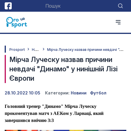
Н
овини
М
ірча Луческу назвав причини невдачі "Динамо" у нинішній Лізі Європи
Prosport
Мірча Луческу назвав причини
невдачі "Динамо" у нинішній Лізі
Європи
28.10.2022 10:05
Категории:
Новини
Футбол
Головний тренер "Динамо" Мірча Луческу
прокоментував матч з АЕКом у Ларнаці, який
завершився внічию 3:3