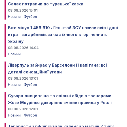
Салах потрапив до турецької казки
08.08.2026 15:01
Новини
Футбол
Вже мінус 1 456 610 : Генштаб ЗСУ назвав свіжі дані
втрат загарбників за час їхнього вторгнення в
Україну
08.08.2026 14:04
Новини
Ліверпуль забирає у Барселони її капітана: всі
деталі сенсаційної угоди
08.08.2026 13:01
Новини
Футбол
Сувора дисципліна та спільні обіди з тренерами!
Жозе Моуріньо докорінно змінив правила у Реалі
08.08.2026 12:01
Новини
Футбол
Терористи з рф зіпсували календар матчів 2 туру