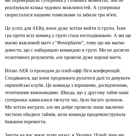
ми перевершили суперника у гольових моментах. Ми не
реалізували кілька чудових можливостей. А суперники
скористалися нашими помилками та забили три м'ячі.
Це успіх для АЕКу, вони дуже хотіли вийти із групи. Їхня
гра проти всіх команд у групі стала несподіванкою. А ми ще
маємо важливий матч з "Фенербахче", тому що ми маємо
довести, що є найкращою командою в групі. Ми не досягли
позитивних результатів, але провели дуже хороші матчі.
Вітаю АЕК із проходом до плей-офф Ліги конференцій.
Сподіваюся, що вони продовжать рухатися далі та дивувати
європейські клуби. Це команда з хорошими, досвідченими,
технічними виконавцями. Шкода, що у другому таймі наші
суперники намагалися тягнути час, було багато зупинок.
Ми хотіли виграти, але ми добре провели лише заключні
частини обидвох таймів, коли команда продемонструвала
бажання перемогти.
Завтра на нас чекає шлях назад, в Україну. Цілий день ми