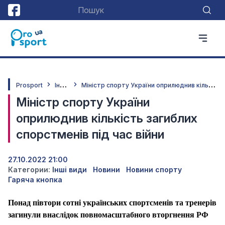
І
нші види
М
іністр спорту України оприлюднив кількість загиблих спорстменів під час війни
Prosport
Міністр спорту України
оприлюднив кількість загиблих
спорстменів під час війни
27.10.2022 21:00
Категории:
Інші види
Новини
Новини спорту
Гаряча кнопка
Понад півтори сотні українських спортсменів та тренерів
загинули внаслідок повномасштабного вторгнення РФ