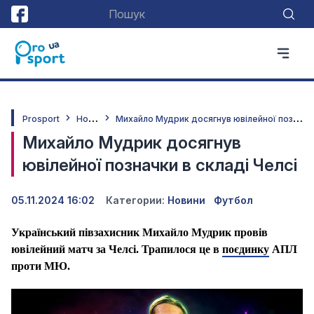
Н
овини
М
ихайло Мудрик досягнув ювілейної позначки в складі Челсі
Prosport
Михайло Мудрик досягнув
ювілейної позначки в складі Челсі
05.11.2024 16:02
Категории:
Новини
Футбол
Український півзахисник Михайло Мудрик провів
ювілейний матч за Челсі. Трапилося це в
поєдинку
АПЛ
проти МЮ.