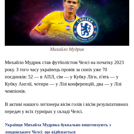
Михайло Мудрик
Михайло Мудрик став футболістом Челсі на початку 2023
року. З того часу українець провів за синіх уже 70
поєдинків: 52 — в АПЛ, сім — у Кубку Ліги, п'ять — у
Кубку Англії, чотири — у Лізі конференцій, два — у Лізі
чемпіонів.
В активі нашого легіонера вісім голів і вісім результативних
передач у всіх турнірах у складі Челсі.
Українця Михайла Мудрика буквально виштовхують з
лондонського Челсі: що відбувається