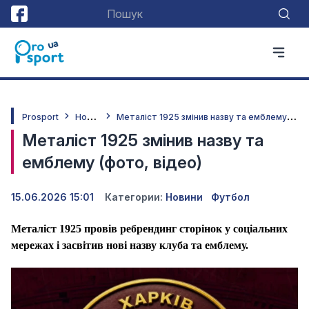
Н
овини
М
еталіст 1925 змінив назву та емблему (фото, відео)
Prosport
Металіст 1925 змінив назву та
емблему (фото, відео)
15.06.2026 15:01
Категории:
Новини
Футбол
Металіст 1925 провів ребрендинг сторінок у соціальних
мережах і засвітив нові назву клуба та емблему.