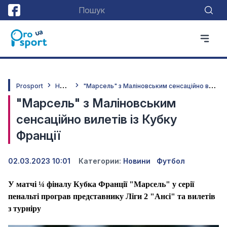
Н
овини
"
Марсель" з Маліновським сенсаційно вилетів із Кубку Франції
Prosport
"Марсель" з Маліновським
сенсаційно вилетів із Кубку
Франції
02.03.2023 10:01
Категории:
Новини
Футбол
У матчі ¼ фіналу Кубка Франції "Марсель" у серії
пенальті програв представнику Ліги 2 "Ансі" та вилетів
з турніру