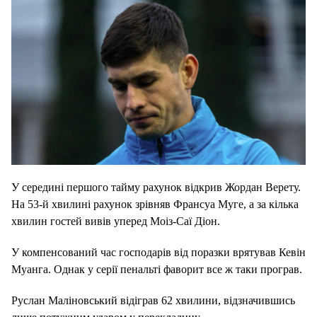
У середині першого тайму рахунок відкрив Жордан Верету.
На 53-й хвилині рахунок зрівняв Франсуа Муге, а за кілька
хвилин гостей вивів уперед Моіз-Саї Діон.
У компенсований час господарів від поразки врятував Кевін
Муанга.
Однак у серії пенальті фаворит все ж таки програв.
Руслан Маліновський відіграв 62 хвилини, відзначившись