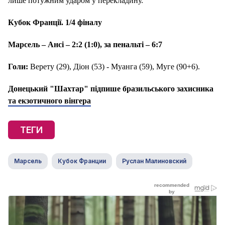
лише потужним ударом у перекладину.
Кубок Франції.
1/4 фіналу
Марсель – Ансі – 2:2 (1:0), за пенальті – 6:7
Голи:
Верету (29), Діон (53) - Муанга (59), Муге (90+6).
Донецький "Шахтар" підпише бразильського захисника
та екзотичного вінгера
ТЕГИ
Марсель
Кубок Франции
Руслан Малиновский