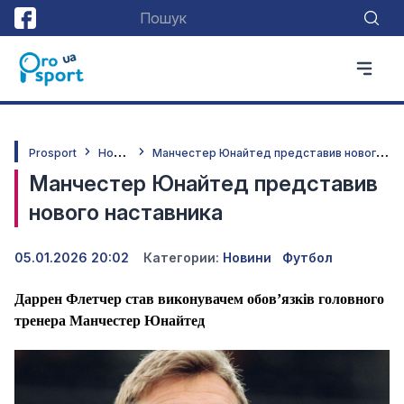
Н
овини
М
анчестер Юнайтед представив нового наставника
Prosport
Манчестер Юнайтед представив
нового наставника
05.01.2026 20:02
Категории:
Новини
Футбол
Даррен Флетчер став виконувачем обов’язків головного
тренера Манчестер Юнайтед