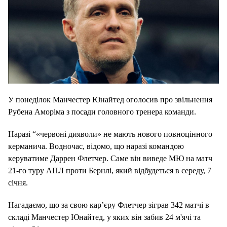
У понеділок Манчестер Юнайтед оголосив про звільнення
Рубена Аморіма з посади головного тренера команди.
Наразі “«червоні дияволи» не мають нового повноцінного
керманича. Водночас, відомо, що наразі командою
керуватиме Даррен Флетчер. Саме він виведе МЮ на матч
21-го туру АПЛ проти Бернлі, який відбудеться в середу, 7
січня.
Нагадаємо, що за свою кар’єру Флетчер зіграв 342 матчі в
складі Манчестер Юнайтед, у яких він забив 24 м'ячі та