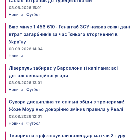
Салах потрапив до турецької казки
08.08.2026 15:01
Новини
Футбол
Вже мінус 1 456 610 : Генштаб ЗСУ назвав свіжі дані
втрат загарбників за час їхнього вторгнення в
Україну
08.08.2026 14:04
Новини
Ліверпуль забирає у Барселони її капітана: всі
деталі сенсаційної угоди
08.08.2026 13:01
Новини
Футбол
Сувора дисципліна та спільні обіди з тренерами!
Жозе Моуріньо докорінно змінив правила у Реалі
08.08.2026 12:01
Новини
Футбол
Терористи з рф зіпсували календар матчів 2 туру