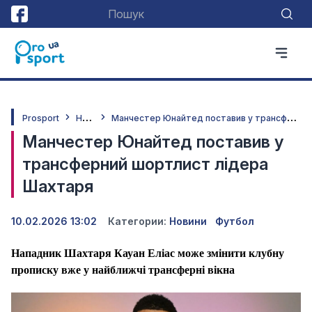
Н
овини
М
анчестер Юнайтед поставив у трансферний шортлист лідера Шахтаря
Prosport
Манчестер Юнайтед поставив у
трансферний шортлист лідера
Шахтаря
10.02.2026 13:02
Категории:
Новини
Футбол
Нападник Шахтаря Кауан Еліас може змінити клубну
прописку вже у найближчі трансферні вікна