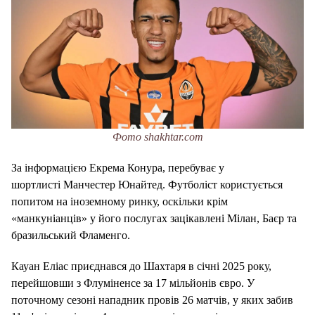
Фото shakhtar.com
За інформацією Екрема Конура, перебуває у
шортлисті Манчестер Юнайтед. Футболіст користується
попитом на іноземному ринку, оскільки крім
«манкуніанців» у його послугах зацікавлені Мілан, Баєр та
бразильський Фламенго.
Кауан Еліас приєднався до Шахтаря в січні 2025 року,
перейшовши з Флуміненсе за 17 мільйонів євро. У
поточному сезоні нападник провів 26 матчів, у яких забив