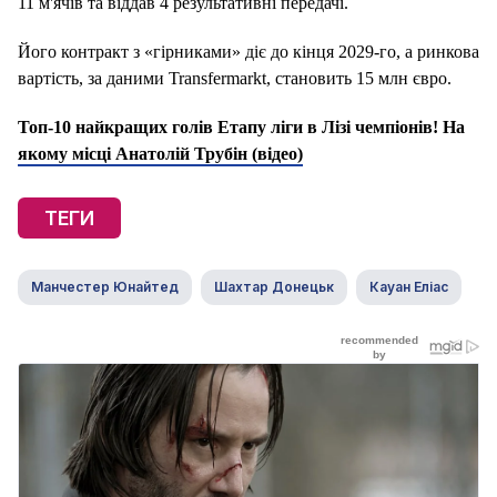
11 м'ячів та віддав 4 результативні передачі.
Його контракт з «гірниками» діє до кінця 2029-го, а ринкова
вартість, за даними Transfermarkt, становить 15 млн євро.
Топ-10 найкращих голів Етапу ліги в Лізі чемпіонів! На
якому місці Анатолій Трубін (відео)
ТЕГИ
Манчестер Юнайтед
Шахтар Донецьк
Кауан Еліас