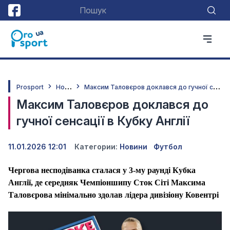
Н
овини
М
аксим Таловєров доклався до гучної сенсації в Кубку Англії
Prosport
Максим Таловєров доклався до
гучної сенсації в Кубку Англії
11.01.2026 12:01
Категории:
Новини
Футбол
Чергова несподіванка сталася у 3-му раунді Кубка
Англії, де середняк Чемпіоншипу Сток Сіті Максима
Таловєрова мінімально здолав лідера дивізіону Ковентрі