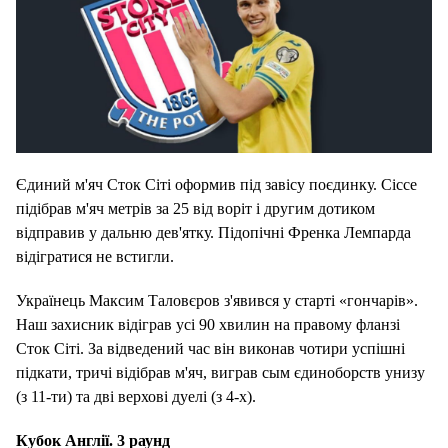
Єдиний м'яч Сток Сіті оформив під завісу поєдинку. Сіссе
підібрав м'яч метрів за 25 від воріт і другим дотиком
відправив у дальню дев'ятку. Підопічні Френка Лемпарда
відігратися не встигли.
Українець Максим Таловєров з'явився у старті «гончарів».
Наш захисник відіграв усі 90 хвилин на правому фланзі
Сток Сіті. За відведений час він виконав чотири успішні
підкати, тричі відібрав м'яч, виграв сым єдиноборств унизу
(з 11-ти) та дві верхові дуелі (з 4-х).
Кубок Англії. 3 раунд