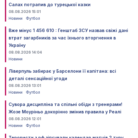
Салах потрапив до турецької казки
08.08.2026 15:01
Новини
Футбол
Вже мінус 1 456 610 : Генштаб ЗСУ назвав свіжі дані
втрат загарбників за час їхнього вторгнення в
Україну
08.08.2026 14:04
Новини
Ліверпуль забирає у Барселони її капітана: всі
деталі сенсаційної угоди
08.08.2026 13:01
Новини
Футбол
Сувора дисципліна та спільні обіди з тренерами!
Жозе Моуріньо докорінно змінив правила у Реалі
08.08.2026 12:01
Новини
Футбол
Терористи з рф зіпсували календар матчів 2 туру