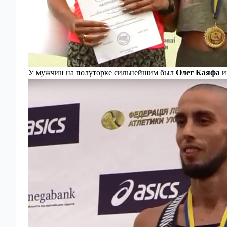
У мужчин на полуторке сильнейшим был
Олег Каяфа
и