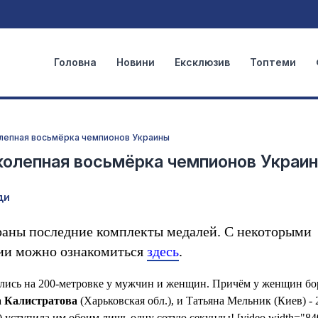
Головна
Новини
Ексклюзив
Топтеми
олепная восьмёрка чемпионов Украины
иколепная восьмёрка чемпионов Украи
ди
раны последние комплекты медалей. С некоторыми
сии можно ознакомиться
здесь
.
лись на 200-метровке у мужчин и женщин. Причём у женщин бо
 Калистратова
(Харьковская обл.), и Татьяна Мельник (Киев) - 2
) уступила им обоим лишь одну сотую секунды! [video width="84