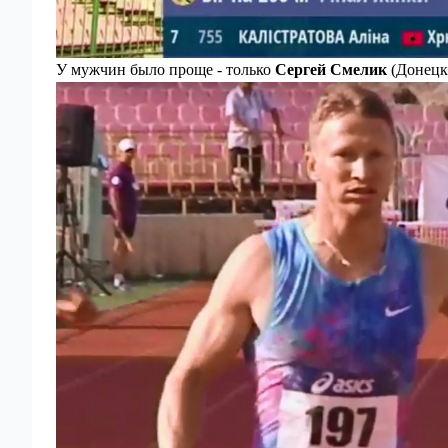
У мужчин было проще - только
Сергей Смелик
(Донецка