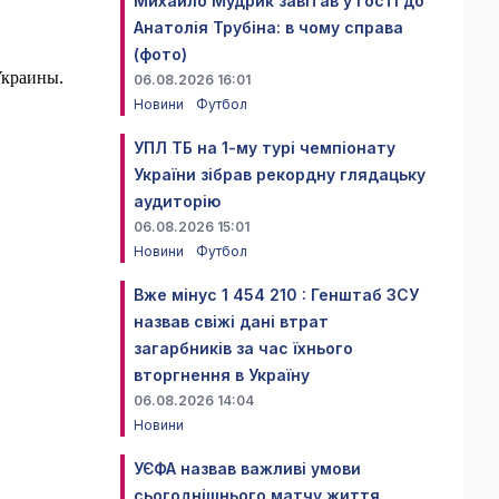
Михайло Мудрик завітав у гості до
Анатолія Трубіна: в чому справа
(фото)
Украины.
06.08.2026 16:01
Новини
Футбол
УПЛ ТБ на 1-му турі чемпіонату
України зібрав рекордну глядацьку
аудиторію
06.08.2026 15:01
Новини
Футбол
Вже мінус 1 454 210 : Генштаб ЗСУ
назвав свіжі дані втрат
загарбників за час їхнього
вторгнення в Україну
06.08.2026 14:04
Новини
УЄФА назвав важливі умови
сьогоднішнього матчу життя