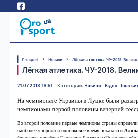
Prosport
Новини
Лёгкая атлетика. ЧУ-2018. Велик
Лёгкая атлетика. ЧУ-2018. Вел
21.07.2018 16:51
Категории:
Новини
Відео
Інші ви
На чемпионате Украины в Луцке были разыг
чемпионами первой половины вечерней сес
Во второй половине первые чемпионы страны определи
наиболее упорной и одинаковое время показала и
Алина
бронзовая призёрка Елизавета Брызгина (Луганская обл.