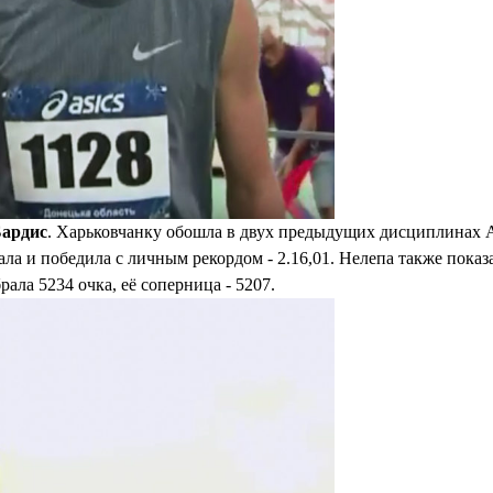
Бардис
. Харьковчанку обошла в двух предыдущих дисциплинах 
ала и победила с личным рекордом - 2.16,01. Нелепа также пока
рала 5234 очка, её соперница - 5207.