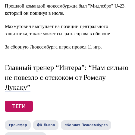
Прошлой командой люксембуржца был "Мидлсбро" U-23,
который он покинул в июле.
Махмутович выступает на позиции центрального
защитника, также может сыграть справа в обороне.
За сборную Люксембурга игрок провел 11 игр.
Главный тренер “Интера”: “Нам сильно
не повезло с отскоком от Ромелу
Лукаку”
ТЕГИ
трансфер
ФК Львов
сборная Люксембурга