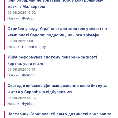
Ілля Забарний не врятував ПСЖ у контрольному
матчі з Мальоркою
06.08.2026 12:02
Новини
Футбол
Стрибки у воду. Україна стала золотою у міксті на
чемпіонаті Європи: подробиці нашого тріумфу
06.08.2026 11:01
Новини
Новини спорту
УЄФА реформував систему покарань за жовті
картки: усі деталі
06.08.2026 10:01
Новини
Футбол
Сьогодні київське Динамо розпочне свою битву за
життя у Європі: що відбувається
06.08.2026 09:02
Новини
Футбол
Наставник Карабаха: «Я сам у дитинстві вболівав за