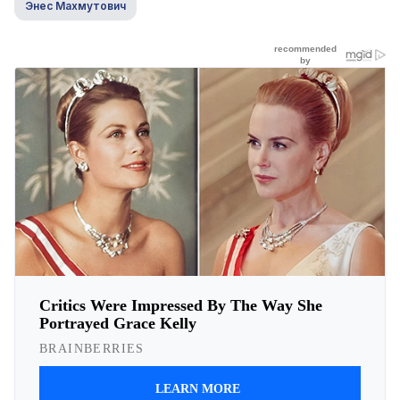
Энес Махмутович