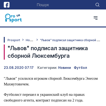
Н
овини
"
Львов" подписал защитника сборной Люксембурга
Prosport
"Львов" подписал защитника
сборной Люксембурга
23.08.2020 07:17
Категории:
Новини
Футбол
"Львов" усилился игроком сборной Люксембурга Энесом
Махмутовичем.
Футболист перешел в украинский клуб на правах
свободного агента, контракт подписан на 2 года.