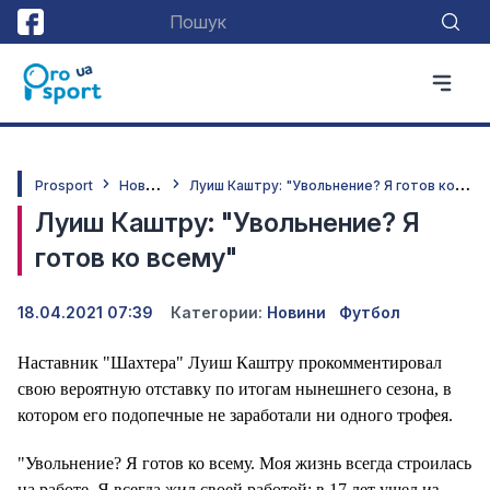
Н
овини
Л
уиш Каштру: "Увольнение? Я готов ко всему"
Prosport
Луиш Каштру: "Увольнение? Я
готов ко всему"
18.04.2021 07:39
Категории:
Новини
Футбол
Наставник "Шахтера" Луиш Каштру прокомментировал
свою вероятную отставку по итогам нынешнего сезона, в
котором его подопечные не заработали ни одного трофея.
"Увольнение? Я готов ко всему. Моя жизнь всегда строилась
на работе. Я всегда жил своей работой: в 17 лет ушел из