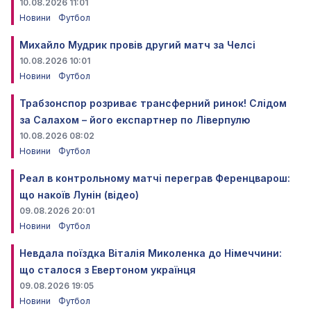
10.08.2026 11:01
Новини
Футбол
Михайло Мудрик провів другий матч за Челсі
10.08.2026 10:01
Новини
Футбол
Трабзонспор розриває трансферний ринок! Слідом
за Салахом – його експартнер по Ліверпулю
10.08.2026 08:02
Новини
Футбол
Реал в контрольному матчі переграв Ференцварош:
що накоїв Лунін (відео)
09.08.2026 20:01
Новини
Футбол
Невдала поїздка Віталія Миколенка до Німеччини:
що сталося з Евертоном українця
09.08.2026 19:05
Новини
Футбол