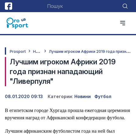
Н
овини
Л
учшим игроком Африки 2019 года признан нападающий "Ливерпуля"
Prosport
Лучшим игроком Африки 2019
года признан нападающий
"Ливерпуля"
08.01.2020 09:13
Категории:
Новини
Футбол
В египетском городе Хургада прошла ежегодная церемония
вручения наград от Африканской конфедерации футбола.
Лучшим африканским футболистом года на ней был