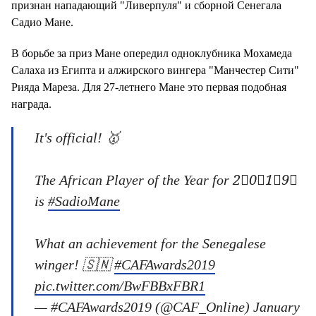
признан нападающий "Ливерпуля" и сборной Сенегала
Садио Мане.
В борьбе за приз Мане опередил одноклубника Мохамеда
Салаха из Египта и алжирского вингера "Манчестер Сити"
Рияда Мареза. Для 27-летнего Мане это первая подобная
награда.
It's official! 🥇
The African Player of the Year for 2⃣0⃣1⃣9⃣
is
#SadioMane
What an achievement for the Senegalese
winger! 🇸🇳
#CAFAwards2019
pic.twitter.com/BwFBBxFBR1
— #CAFAwards2019 (@CAF_Online)
January