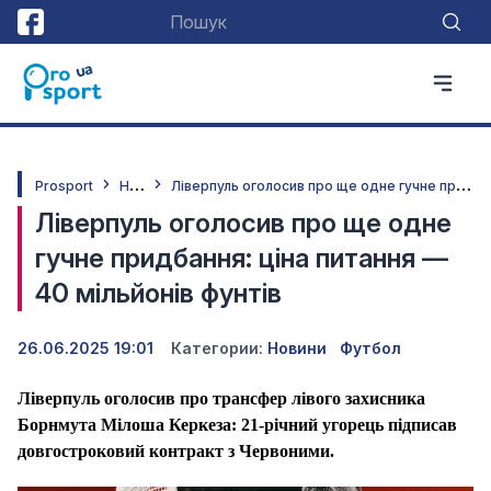
Н
овини
Л
іверпуль оголосив про ще одне гучне придбання: ціна питання — 40 мільйонів фунтів
Prosport
Ліверпуль оголосив про ще одне
гучне придбання: ціна питання —
40 мільйонів фунтів
26.06.2025 19:01
Категории:
Новини
Футбол
Ліверпуль оголосив про трансфер лівого захисника
Борнмута Мілоша Керкеза: 21-річний угорець підписав
довгостроковий контракт з Червоними.