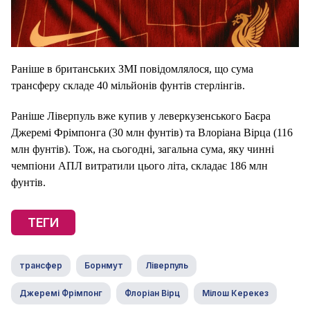
Раніше в британських ЗМІ повідомлялося, що сума
трансферу складе 40 мільйонів фунтів стерлінгів.
Раніше Ліверпуль вже купив у леверкузенського Баєра
Джеремі Фрімпонга (30 млн фунтів) та Влоріана Вірца (116
млн фунтів). Тож, на сьогодні, загальна сума, яку чинні
чемпіони АПЛ витратили цього літа, складає 186 млн
фунтів.
ТЕГИ
трансфер
Борнмут
Ліверпуль
Джеремі Фрімпонг
Флоріан Вірц
Мілош Керекез