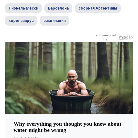
Лионель Месси
Барселона
сборная Аргентины
коронавирус
вакцинация