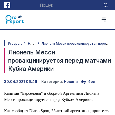
Н
овини
Л
ионель Месси провакцинируется перед матчами Кубка Америки
Prosport
Лионель Месси
провакцинируется перед матчами
Кубка Америки
30.04.2021 06:46
Категории:
Новини
Футбол
Капитан "Барселоны" и сборной Аргентины Лионель
Месси провакцинируется перед Кубком Америки.
Как сообщает Diario Sport, 33-летний аргентинец привьется