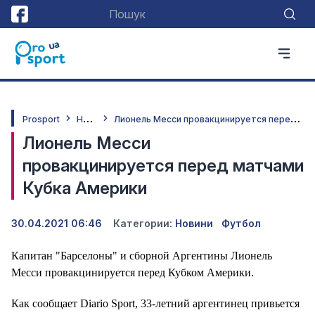
Н
овини
Л
ионель Месси провакцинируется перед матчами Кубка Америки
Prosport
Лионель Месси
провакцинируется перед матчами
Кубка Америки
30.04.2021 06:46
Категории:
Новини
Футбол
Капитан "Барселоны" и сборной Аргентины Лионель
Месси провакцинируется перед Кубком Америки.
Как сообщает Diario Sport, 33-летний аргентинец привьется