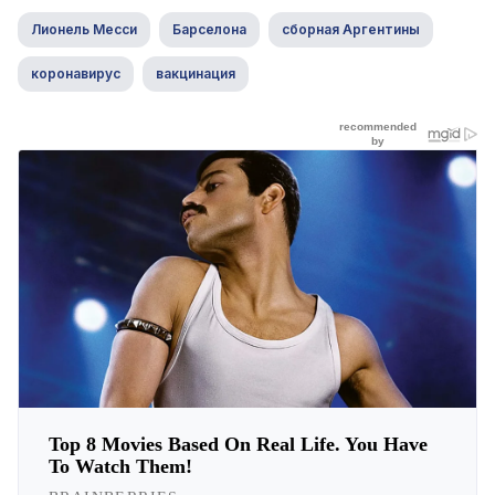
Лионель Месси
Барселона
сборная Аргентины
коронавирус
вакцинация