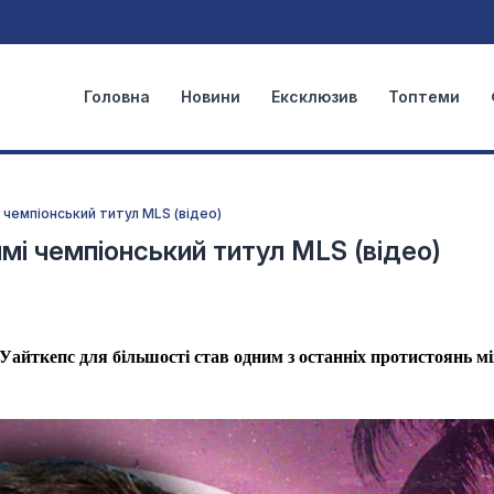
Головна
Новини
Ексклюзив
Топтеми
 чемпіонський титул MLS (відео)
мі чемпіонський титул MLS (відео)
айткепс для більшості став одним з останніх протистоянь м