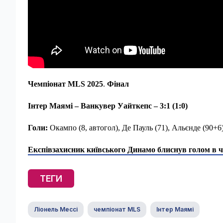
Чемпіонат MLS 2025
.
Фінал
Інтер Маямі – Ванкувер Уайткепс – 3:1 (1:0)
Голи:
Окампо (8, автогол), Де Пауль (71), Альєнде (90+6
Експівзахисник київського Динамо блиснув голом в че
ТЕГИ
Ліонель Мессі
чемпіонат MLS
Інтер Маямі