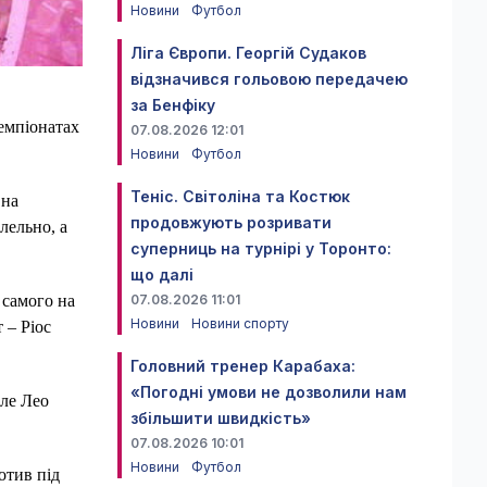
Новини
Футбол
Ліга Європи. Георгій Судаков
відзначився гольовою передачею
за Бенфіку
чемпіонатах
07.08.2026 12:01
Новини
Футбол
Теніс. Світоліна та Костюк
 на
продовжують розривати
лельно, а
суперниць на турнірі у Торонто:
що далі
 самого на
07.08.2026 11:01
Новини
Новини спорту
 – Ріос
Головний тренер Карабаха:
«Погодні умови не дозволили нам
але Лео
збільшити швидкість»
07.08.2026 10:01
Новини
Футбол
отив під