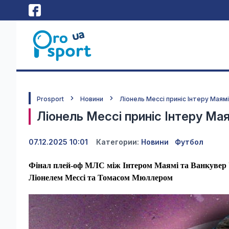
Prosport
Новини
Ліонель Мессі приніс Інтеру Маямі
Ліонель Мессі приніс Інтеру Мая
07.12.2025 10:01
Категории:
Новини
Футбол
Фінал плей-оф МЛС між Інтером Маямі та Ванкувер У
Ліонелем Мессі та Томасом Мюллером