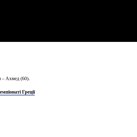
) – Ахмед (60).
мпіонаті Греції