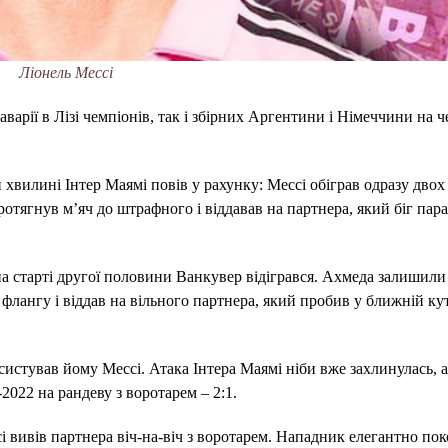
Ліонель Мессі
варії в Лізі чемпіонів, так і збірних Аргентини і Німеччини на 
 хвилині Інтер Маямі повів у рахунку: Мессі обіграв одразу двох
ротягнув м’яч до штрафного і віддавав на партнера, який біг пара
на старті другої половини Ванкувер відігрався. Ахмеда залишили
флангу і віддав на вільного партнера, який пробив у ближній кут
систував йому Мессі. Атака Інтера Маямі ніби вже захлинулась, 
2022 на рандеву з воротарем – 2:1.
і вивів партнера віч-на-віч з воротарем. Нападник елегантно пок