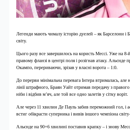
Легенди мають чималу історію дуелей – як Барселони і Ба
світу.
Цього разу все завершилось на користь Мессі. Уже на 8-й
правому фланзі в центрі поля і розігнав атаку. Альєнде п
Окампо, перериваючи, зрізав у власні ворота – 1:0.
До перерви мінімальна перевага Інтера втрималась, але 
лінії штрафного, Браян Уайт отримав передачу з правого 
ніби і відбив м’яч, але той все одно залетів у сітку воріт.
Але через 11 хвилин Де Пауль забив переможний гол, і а
встиг обікрасти суперника і вивів іншого чемпіона світу-
Альєнде на 90+6 хвилині поставив крапку – і знову Месс