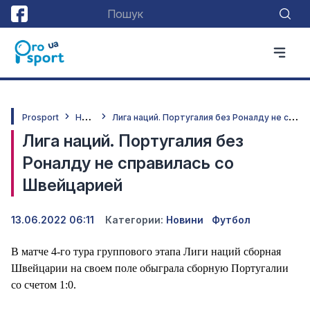
Н
овини
Л
ига наций. Португалия без Роналду не справилась со Швейцарией
Prosport
Лига наций. Португалия без
Роналду не справилась со
Швейцарией
13.06.2022 06:11
Категории:
Новини
Футбол
В матче 4-го тура группового этапа Лиги наций сборная
Швейцарии на своем поле обыграла сборную Португалии
со счетом 1:0.