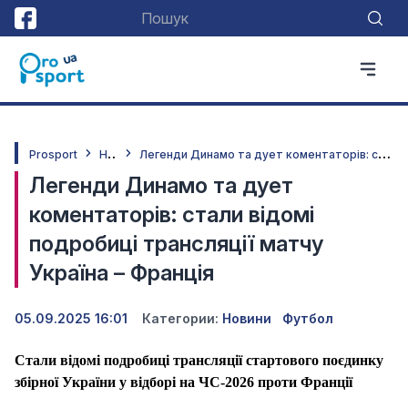
Н
овини
Л
егенди Динамо та дует коментаторів: стали відомі подробиці трансляції матчу Україна – Франція
Prosport
Легенди Динамо та дует
коментаторів: стали відомі
подробиці трансляції матчу
Україна – Франція
05.09.2025 16:01
Категории:
Новини
Футбол
Стали відомі подробиці трансляції стартового поєдинку
збірної України у відборі на ЧС-2026 проти Франції