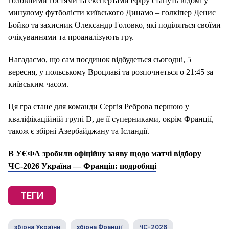
головними гостями та експертами ефіру стануть відомі у
минулому футболісти київського Динамо – голкіпер Денис
Бойко та захисник Олександр Головко, які поділяться своїми
очікуваннями та проаналізують гру.
Нагадаємо, що сам поєдинок відбудеться сьогодні, 5
вересня, у польському Вроцлаві та розпочнеться о 21:45 за
київським часом.
Ця гра стане для команди Сергія Реброва першою у
кваліфікаційній групі D, де її суперниками, окрім Франції,
також є збірні Азербайджану та Ісландії.
В УЄФА зробили офіційну заяву щодо матчі відбору
ЧС-2026 Україна — Франція: подробиці
ТЕГИ
збірна України
збірна Франції
ЧС-2026