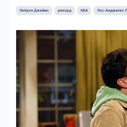
Леброн Джеймс
рекорд
НБА
Лос-Анджелес 