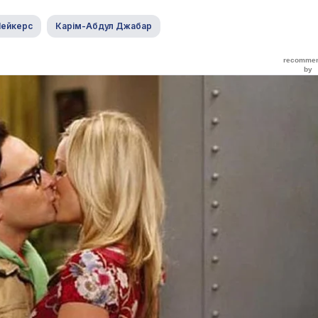
Лейкерс
Карім-Абдул Джабар