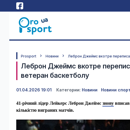
Prosport
Новини
Леброн Джеймс вкотре переписав
Леброн Джеймс вкотре переписа
ветеран баскетболу
01.04.2026 19:01
Категории:
Новини
Новини спор
41-річний лідер Лейкерс Леброн Джеймс
знову
вписав 
кількістю виграних матчів.