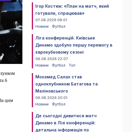
Ігор Костюк: «План на матч, який
готували, спрацював»
07.08.2026 08:01
Новини
Футбол
Ліга конференцій. Київське
Динамо здобуло першу перемогу в
єврокубковому сезоні
06.08.2026 22:07
Новини
Футбол
Топ
ахунком
Мохамед Салах став
та 6
одноклубником Батагова та
Маліновського
06.08.2026 20:01
 За цим
Новини
Футбол
Де сьогодні дивитися матч
Динамо в Лізі конференцій:
детальна інформація по