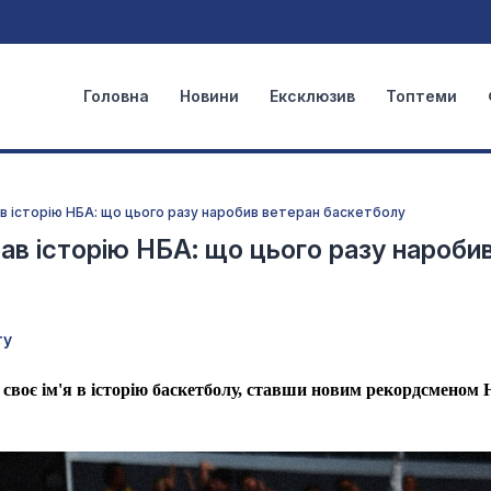
Головна
Новини
Ексклюзив
Топтеми
 історію НБА: що цього разу наробив ветеран баскетболу
в історію НБА: що цього разу нароби
ту
своє ім'я в історію баскетболу, ставши новим рекордсменом 