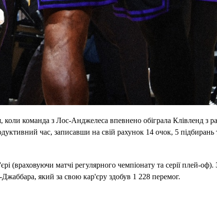
ня, коли команда з Лос-Анджелеса впевнено обіграла Клівленд з р
дуктивний час, записавши на свій рахунок 14 очок, 5 підбирань 
єрі (враховуючи матчі регулярного чемпіонату та серії плей-оф).
жаббара, який за свою кар'єру здобув 1 228 перемог.