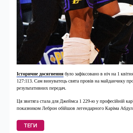
Історичне досягнення
було зафіксовано в ніч на 1 квіт
127:113. Сам винуватець свята провів на майданчику про
результативних передач.
Ця звитяга стала для Джеймса 1 229-ю у професійній кар'
показником Леброн обійшов легендарного Каріма Абдул-Д
ТЕГИ