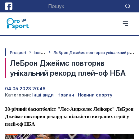
І
нші види
Л
еБрон Джеймс повторив унікальний рекорд плей-оф НБА
Prosport
ЛеБрон Джеймс повторив
унікальний рекорд плей-оф НБА
04.05.2023 20:46
Категории:
Інші види
Новини
Новини спорту
38-річний баскетболіст "Лос-Анджелес Лейкерс" ЛеБрон
Джеймс повторив рекорд за кількістю виграних серій у
плей-оф НБА