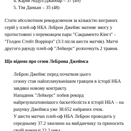
4. Карім Абдул-Джаббар – 37 (49)
5. Тім Данкан – 35 (48)
Стати абсолютним рекордсменом за кількістю виграних
серій у плей-оф НБА ЛеБрон Джеймс матиме змогу у
протистоянні з переможцем пари "Сакраменто Кінгз" -
"Голден Стейт Ворріорз" (3:3 після шести матчів). Матчі
другого раунду плей-оф "Лейкерс" розпочнуть 2 травня.
Що відомо про сезон ЛеБрона Джеймса
ЛеБрон Джеймс перед початком цього
сезону став найоплачуванішим гравцем в історії НБА
завдяки новому контракту.
Нападник "Лейкерс" побив рекорд
найрезультативнішого баскетболіста в історії НБА – на
рахунку Джеймса уже 38.652 набраних очок.
У шести матчах плей-оф НБА ЛеБрон проводить у
середньому 37.2 хвилини на майданчику та приносить
своїй команді 22.2 очка.