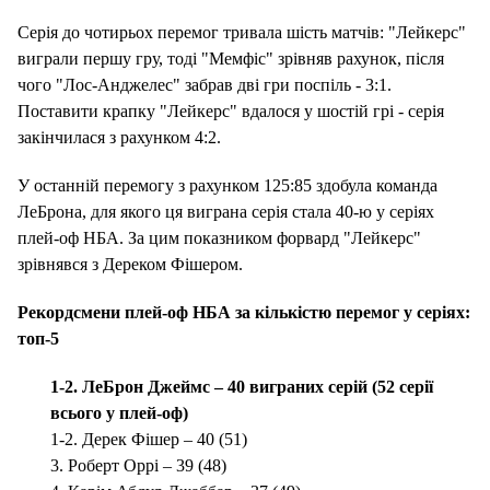
Серія до чотирьох перемог тривала шість матчів: "Лейкерс"
виграли першу гру, тоді "Мемфіс" зрівняв рахунок, після
чого "Лос-Анджелес" забрав дві гри поспіль - 3:1.
Поставити крапку "Лейкерс" вдалося у шостій грі - серія
закінчилася з рахунком 4:2.
У останній перемогу з рахунком 125:85 здобула команда
ЛеБрона, для якого ця виграна серія стала 40-ю у серіях
плей-оф НБА. За цим показником форвард "Лейкерс"
зрівнявся з Дереком Фішером.
Рекордсмени плей-оф НБА за кількістю перемог у серіях:
топ-5
1-2. ЛеБрон Джеймс – 40 виграних серій (52 серії
всього у плей-оф)
1-2. Дерек Фішер – 40 (51)
3. Роберт Оррі – 39 (48)