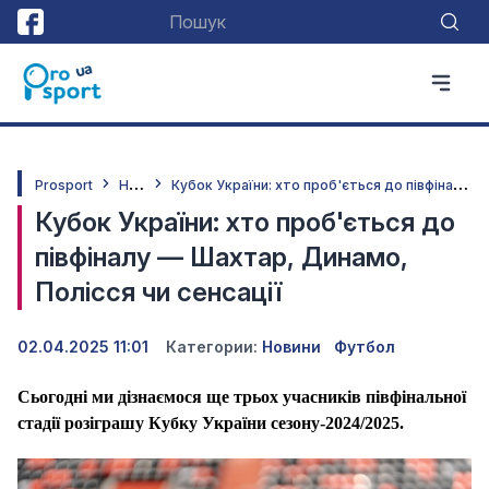
Н
овини
К
убок України: хто проб'ється до півфіналу — Шахтар, Динамо, Полісся чи сенсації
Prosport
Кубок України: хто проб'ється до
півфіналу — Шахтар, Динамо,
Полісся чи сенсації
02.04.2025 11:01
Категории:
Новини
Футбол
Сьогодні ми дізнаємося ще трьох учасників півфінальної
стадії розіграшу Кубку України сезону-2024/2025.