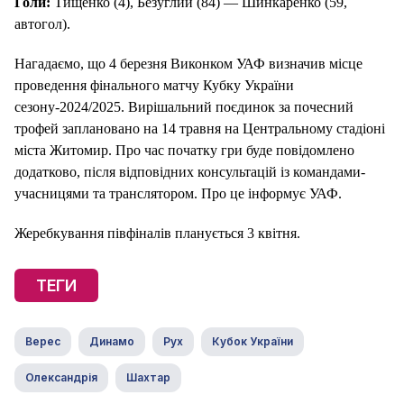
Голи:
Тищенко (4), Безуглий (84) — Шинкаренко (59,
автогол).
Нагадаємо, що 4 березня Виконком УАФ визначив місце
проведення фінального матчу Кубку України
сезону-2024/2025. Вирішальний поєдинок за почесний
трофей заплановано на 14 травня на Центральному стадіоні
міста Житомир. Про час початку гри буде повідомлено
додатково, після відповідних консультацій із командами-
учасницями та транслятором. Про це інформує УАФ.
Жеребкування півфіналів планується 3 квітня.
ТЕГИ
Верес
Динамо
Рух
Кубок України
Олександрія
Шахтар