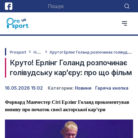
Н
овини
К
руто! Ерлінг Голанд розпочинає голівудську кар'єру: про що фільм
Prosport
Круто! Ерлінг Голанд розпочинає
голівудську кар'єру: про що фільм
16.05.2026 15:02
Категории:
Новини
Гаряча кнопка
Форвард Манчестер Сіті Ерлінг Голанд прокоментував
новину про початок своєї акторської кар’єри