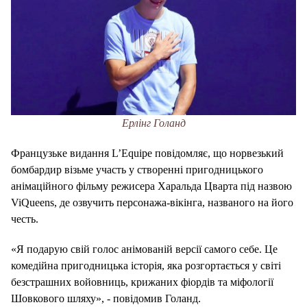
Ерлінг Голанд
Французьке видання L’Equipe повідомляє, що норвезький
бомбардир візьме участь у створенні пригодницького
анімаційного фільму режисера Харальда Цварта під назвою
ViQueens, де озвучить персонажа-вікінга, названого на його
честь.
«Я подарую свій голос анімованій версії самого себе. Це
комедійна пригодницька історія, яка розгортається у світі
безстрашних войовниць, крижаних фіордів та міфології
Шовкового шляху», - повідомив Голанд.