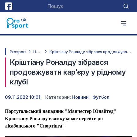
Н
овини
К
ріштіану Роналду зібрався продовжувати кар'єру у рідному клубі
Prosport
Кріштіану Роналду зібрався
продовжувати кар'єру у рідному
клубі
09.11.2022 10:01
Категории:
Новини
Футбол
Португальський нападник "Манчестер Юнайтед"
Кріштіану Роналду взимку може перейти до
лісабонського "Спортінга"