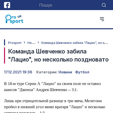
Н
овини
К
оманда Шевченко забила "Лацио", но несколько поздновато
Prosport
Команда Шевченко забила
"Лацио", но несколько поздновато
17.12.2021 19:36
Категории:
Новини
Футбол
В 18-м туре Серии А "Лацио" на своем поле не оставил
шансов "Дженоа" Андрея Шевченко -- 3:1.
Лишь при отрицательной разнице в три мяча, Мелегони
пробил в нижний угол мимо вратаря "Лацио" и несколько
смягчил результат -- 1:3.