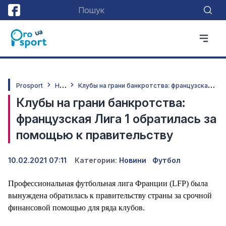
Н
овини
К
лубы на грани банкротства: французская Лига 1 обратилась за помощью к правительству
Prosport
Клубы на грани банкротства:
французская Лига 1 обратилась за
помощью к правительству
10.02.2021 07:11
Категории:
Новини
Футбол
Профессиональная футбольная лига Франции (LFP) была
вынуждена обратилась к правительству страны за срочной
финансовой помощью для ряда клубов.