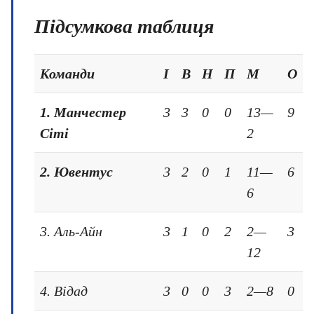
Підсумкова таблиця
Команди
І
В
Н
П
М
О
1. Манчестер
3
3
0
0
13—
9
Сіті
2
2. Ювентус
3
2
0
1
11—
6
6
3. Аль-Айн
3
1
0
2
2—
3
12
4. Відад
3
0
0
3
2—8
0