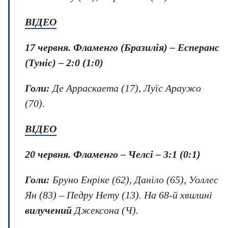
ВІДЕО
17 червня. Фламенго (Бразилія) – Есперанс
(Туніс) – 2:0 (1:0)
Голи:
Де Арраскаета (17), Луїс Араужо
(70).
ВІДЕО
20 червня.
Фламенго – Челсі – 3:1 (0:1)
Голи:
Бруно Енріке (62), Даніло (65), Уоллес
Ян (83) – Педру Нету (13). На 68-й хвилині
вилучений
Джексона (Ч).