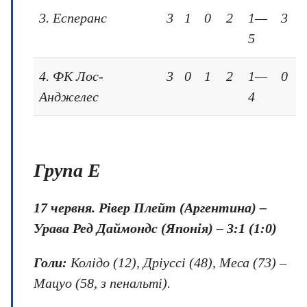
3. Есперанс
3
1
0
2
1—
3
5
4. ФК Лос-
3
0
1
2
1—
0
Анджелес
4
Група E
17 червня. Рівер Плейт (Аргентина) –
Урава Ред Даймондс (Японія) – 3:1 (1:0)
Голи:
Колідо (12), Дріуссі (48), Меса (73) –
Мацуо (58, з пенальті).