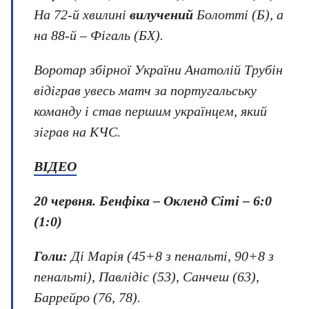
На 72-й хвилині
вилучений
Болотті (Б), а
на 88-й – Фігаль (БХ).
Воротар збірної України Анатолій Трубін
відіграв увесь матч за португальську
команду і став першим українцем, який
зіграв на КЧС.
ВІДЕО
20 червня.
Бенфіка – Окленд Сіті
–
6:0
(1:0)
Голи:
Ді Марія (45+8 з пенальті, 90+8 з
пенальті), Павлідіс (53), Санчеш (63),
Баррейро (76, 78).