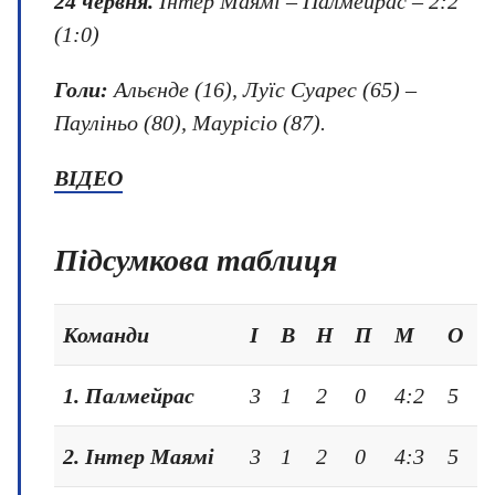
24 червня
.
Інтер Маямі – Палмейрас – 2:2
(1:0)
Голи:
Альєнде (16), Луїс Суарес (65) –
Пауліньо (80), Маурісіо (87).
ВІДЕО
Підсумкова таблиця
Команди
І
В
Н
П
М
О
1. Палмейрас
3
1
2
0
4:2
5
2. Інтер Маямі
3
1
2
0
4:3
5