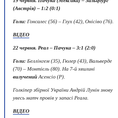
19 червня. Пачука (Мексика) – Зальцбург
(Австрія) – 1:2 (0:1)
Голи:
Гонсалес (56) – Глух (42), Онісіво (76).
ВІДЕО
22 червня.
Реал – Пачука – 3:1 (2:0)
Голи:
Беллінгем (35), Гюлер (43), Вальверде
(70) – Монтієль (80). На 7-й хвилині
вилучений
Асенсіо (Р).
Голкіпер збірної України Андрій Лунін знову
увесь матч провів у запасі Реала.
ВІДЕО