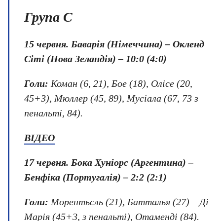
Група C
15 червня.
Баварія (Німеччина) – Окленд
Сіті (Нова Зеландія) – 10:0 (4:0)
Голи:
Коман (6, 21), Бое (18), Олісе (20,
45+3), Мюллер (45, 89), Мусіала (67, 73 з
пенальті, 84).
ВІДЕО
17 червня.
Бока Хуніорс (Аргентина) –
Бенфіка (Португалія) – 2:2 (2:1)
Голи:
Морентьєль (21), Батталья (27) – Ді
Марія (45+3, з пенальті), Отаменді (84).