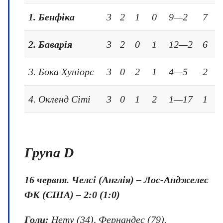
1. Бенфіка
3
2
1
0
9—2
7
2. Баварія
3
2
0
1
12—2
6
3. Бока Хуніорс
3
0
2
1
4—5
2
4. Окленд Сіті
3
0
1
2
1—17
1
Група D
16 червня. Челсі (Англія) – Лос-Анджелес
ФК (США) – 2:0 (1:0)
Голи:
Нету (34), Фернандес (79).