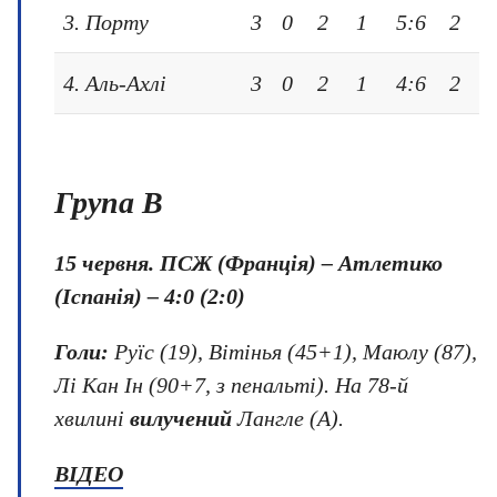
3. Порту
3
0
2
1
5:6
2
4. Аль-Ахлі
3
0
2
1
4:6
2
Група B
15 червня.
ПСЖ (Франція) – Атлетико
(Іспанія) – 4:0 (2:0)
Голи:
Руїс (19), Вітінья (45+1), Маюлу (87),
Лі Кан Ін (90+7, з пенальті). На 78-й
хвилині
вилучений
Лангле (А).
ВІДЕО