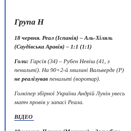
Група H
18 червня. Реал (Іспанія) – Аль-Хіляль
(Саудівська Аравія) – 1:1 (1:1)
Голи:
Гарсія (34) – Рубен Невіш (41, з
пенальті). На 90+2-й хвилині Вальверде (Р)
не реалізував
пенальті (воротар).
Голкіпер збірної України Андрій Лунін увесь
матч провів у запасі Реала.
ВІДЕО