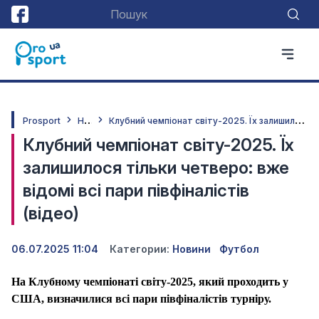
Н
овини
К
лубний чемпіонат світу-2025. Їх залишилося тільки четверо: вже відомі всі пари півфіналістів (відео)
Prosport
Клубний чемпіонат світу-2025. Їх
залишилося тільки четверо: вже
відомі всі пари півфіналістів
(відео)
06.07.2025 11:04
Категории:
Новини
Футбол
На Клубному чемпіонаті світу-2025, який проходить у
США, визначилися всі пари півфіналістів турніру.