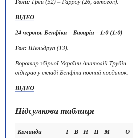
Голи:
Грей (52) – Гарроу (26, автогол).
ВІДЕО
24 червня
.
Бенфіка – Баварія
–
1:0 (1:0)
Гол:
Шельдруп (13).
Воротар збірної України Анатолій Трубін
відіграв у складі Бенфіки повний поєдинок.
ВІДЕО
Підсумкова таблиця
Команди
І
В
Н
П
М
О