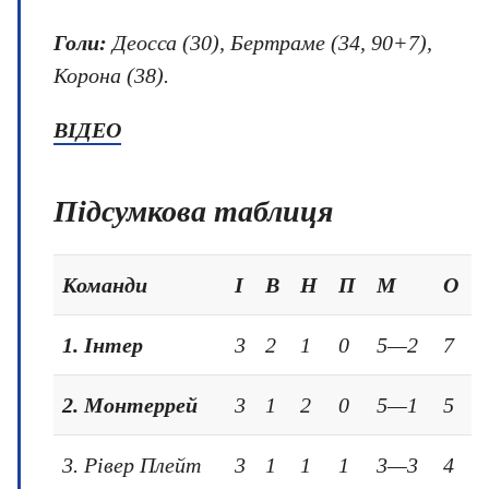
Голи:
Деосса (30), Бертраме (34, 90+7),
Корона (38).
ВІДЕО
Підсумкова таблиця
Команди
І
В
Н
П
М
О
1. Інтер
3
2
1
0
5—2
7
2. Монтеррей
3
1
2
0
5—1
5
3. Рівер Плейт
3
1
1
1
3—3
4