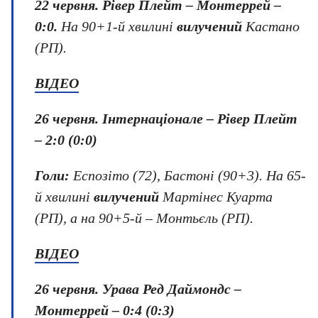
22 червня
.
Рівер Плейт – Монтеррей
–
0:0.
На 90+1-й хвилині
вилучений
Кастано
(РП).
ВІДЕО
26 червня.
Інтернаціонале – Рівер Плейт
– 2:0 (0:0)
Голи:
Еспозіто (72), Бастоні (90+3). На 65-
й хвилині
вилучений
Мартінес Куарта
(РП), а на 90+5-й – Монтьєль (РП).
ВІДЕО
26 червня.
Урава Ред Даймондс –
Монтеррей – 0:4 (0:3)