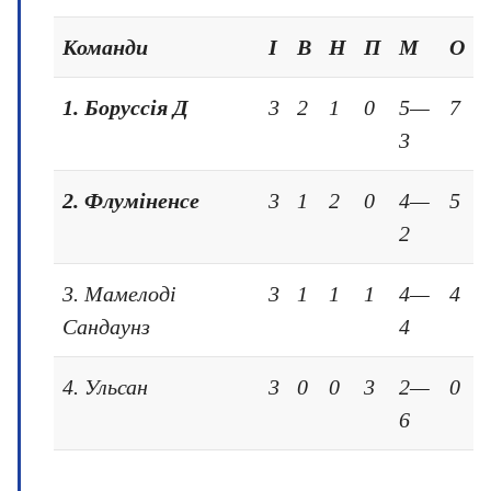
Команди
І
В
Н
П
М
О
1. Боруссія Д
3
2
1
0
5—
7
3
2. Флуміненсе
3
1
2
0
4—
5
2
3. Мамелоді
3
1
1
1
4—
4
Сандаунз
4
4. Ульсан
3
0
0
3
2—
0
6