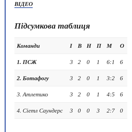
ВІДЕО
Підсумкова таблиця
Команди
І
В
Н
П
М
О
1. ПСЖ
3
2
0
1
6:1
6
2. Ботафогу
3
2
0
1
3:2
6
3. Атлетико
3
2
0
1
4:5
6
4. Сіетл Саундерс
3
0
0
3
2:7
0