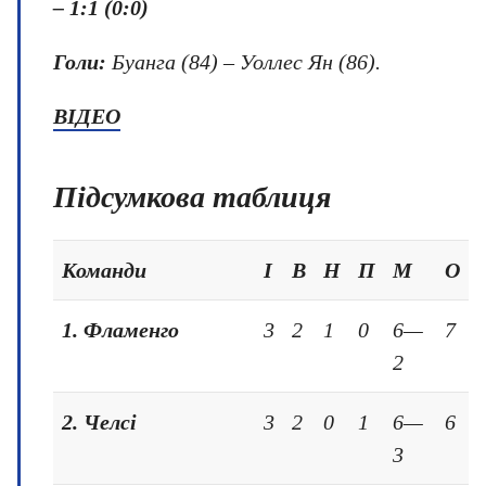
–
1:1 (0:0)
Голи:
Буанга (84) – Уоллес Ян (86).
ВІДЕО
Підсумкова таблиця
Команди
І
В
Н
П
М
О
1.
Фламенго
3
2
1
0
6—
7
2
2. Челсі
3
2
0
1
6—
6
3