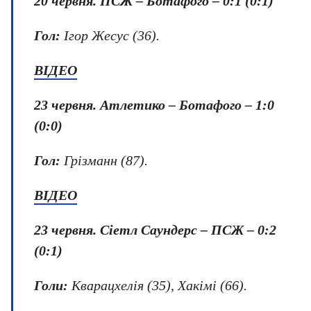
20 червня.
ПСЖ – Ботафого – 0:1 (0:1)
Гол:
Ігор Жесус (36).
ВІДЕО
23 червня
.
Атлетико – Ботафого
–
1:0
(0:0)
Гол:
Грізманн (87).
ВІДЕО
23 червня.
Сіетл Саундерс – ПСЖ – 0:2
(0:1)
Голи:
Кварацхелія (35), Хакімі (66).