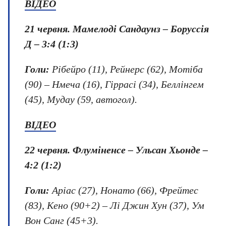
ВІДЕО
21 червня.
Мамелоді Сандаунз – Боруссія
Д – 3:4 (1:3)
Голи:
Рібейро (11), Рейнерс (62), Мотіба
(90) – Нмеча (16), Гіррасі (34), Беллінгем
(45), Мудау (59, автогол).
ВІДЕО
22 червня.
Флуміненсе – Ульсан Хьонде –
4:2 (1:2)
Голи:
Аріас (27), Нонато (66), Фрейтес
(83), Кено (90+2) – Лі Джин Хун (37), Ум
Вон Санг (45+3).