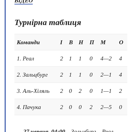
ВІДЕО
Турнірна таблиця
Команди
І
В
Н
П
М
О
1. Реал
2
1
1
0
4—2
4
2. Зальцбург
2
1
1
0
2—1
4
3. Аль-Хіляль
2
0
2
0
1—1
2
4. Пачука
2
0
0
2
2—5
0
27 червня, 04:00
– Зальцбург – Реал