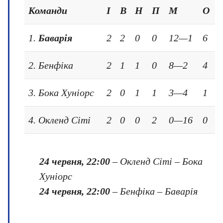
Команди
І
В
Н
П
М
О
1.
Баварія
2
2
0
0
12—1
6
2. Бенфіка
2
1
1
0
8—2
4
3. Бока Хуніорс
2
0
1
1
3—4
1
4. Окленд Сіті
2
0
0
2
0—16
0
24 червня, 22:00
– Окленд Сіті – Бока
Хуніорс
24 червня, 22:00
– Бенфіка – Баварія