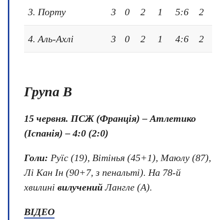
3. Порту
3
0
2
1
5:6
2
4. Аль-Ахлі
3
0
2
1
4:6
2
Група B
15 червня.
ПСЖ (Франція) – Атлетико
(Іспанія) – 4:0 (2:0)
Голи:
Руїс (19), Вітінья (45+1), Маюлу (87),
Лі Кан Ін (90+7, з пенальті). На 78-й
хвилині
вилучений
Лангле (А).
ВІДЕО