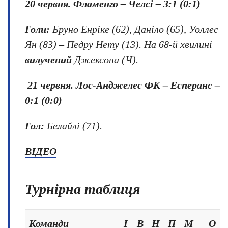
20 червня.
Фламенго – Челсі – 3:1 (0:1)
Голи:
Бруно Енріке (62), Даніло (65), Уоллес
Ян (83) – Педру Нету (13). На 68-й хвилині
вилучений
Джексона (Ч).
21 червня.
Лос-Анджелес ФК – Есперанс –
0:1 (0:0)
Гол:
Белайлі (71).
ВІДЕО
Турнірна таблиця
Команди
І
В
Н
П
М
О