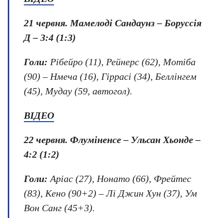
21 червня.
Мамелоді Сандаунз – Боруссія
Д – 3:4 (1:3)
Голи:
Рібейро (11), Рейнерс (62), Мотіба
(90) – Нмеча (16), Гіррасі (34), Беллінгем
(45), Мудау (59, автогол).
ВІДЕО
22 червня.
Флуміненсе – Ульсан Хьонде –
4:2 (1:2)
Голи:
Аріас (27), Нонато (66), Фрейтес
(83), Кено (90+2) – Лі Джин Хун (37), Ум
Вон Санг (45+3).