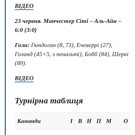
ВІДЕО
23 червня.
Манчестер Сіті – Аль-Айн –
6:0 (3:0)
Голи:
Гюндоган (8, 73), Ечеверрі (27),
Голанд (45+5, з пенальті), Бобб (84), Шеркі
(89).
ВІДЕО
Турнірна таблиця
Команди
І
В
Н
П
М
О