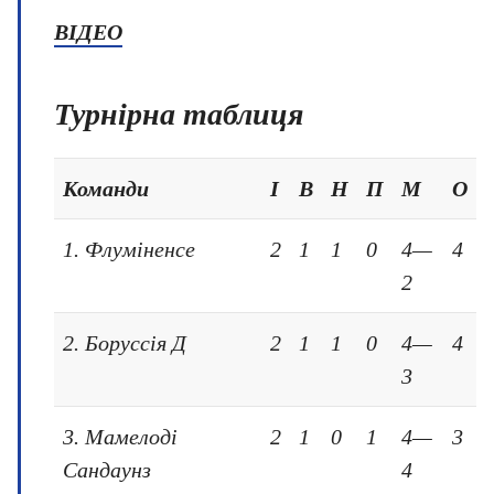
ВІДЕО
Турнірна таблиця
Команди
І
В
Н
П
М
О
1. Флуміненсе
2
1
1
0
4—
4
2
2. Боруссія Д
2
1
1
0
4—
4
3
3. Мамелоді
2
1
0
1
4—
3
Сандаунз
4