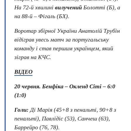
На 72-й хвилині
вилучений
Болотті (Б), а
на 88-й – Фігаль (БХ).
Воротар збірної України Анатолій Трубін
відіграв увесь матч за португальську
команду і став першим українцем, який
зіграв на КЧС.
ВІДЕО
20 червня.
Бенфіка – Окленд Сіті
–
6:0
(1:0)
Голи:
Ді Марія (45+8 з пенальті, 90+8 з
пенальті), Павлідіс (53), Санчеш (63),
Баррейро (76, 78).