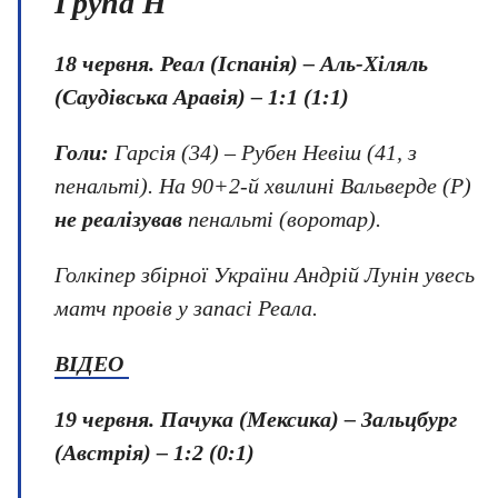
Група H
18 червня. Реал (Іспанія) – Аль-Хіляль
(Саудівська Аравія) – 1:1 (1:1)
Голи:
Гарсія (34) – Рубен Невіш (41, з
пенальті). На 90+2-й хвилині Вальверде (Р)
не реалізував
пенальті (воротар).
Голкіпер збірної України Андрій Лунін увесь
матч провів у запасі Реала.
ВІДЕО
19 червня. Пачука (Мексика) – Зальцбург
(Австрія) – 1:2 (0:1)