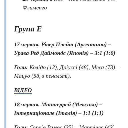
Фламенго
Група E
17 червня. Рівер Плейт (Аргентина) –
Урава Ред Даймондс (Японія) – 3:1 (1:0)
Голи:
Колідо (12), Дріуссі (48), Меса (73) –
Мацуо (58, з пенальті).
ВІДЕО
18 червня. Монтеррей (Мексика) –
Інтернаціонале (Італія) – 1:1 (1:1)
Голи:
Серхіо Рамос (25) – Мартінес (42).