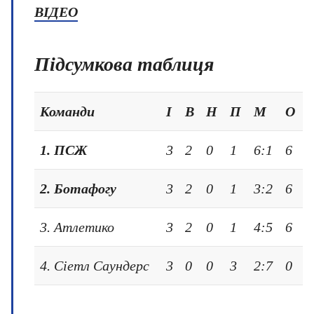
ВІДЕО
Підсумкова таблиця
Команди
І
В
Н
П
М
О
1. ПСЖ
3
2
0
1
6:1
6
2. Ботафогу
3
2
0
1
3:2
6
3. Атлетико
3
2
0
1
4:5
6
4. Сіетл Саундерс
3
0
0
3
2:7
0