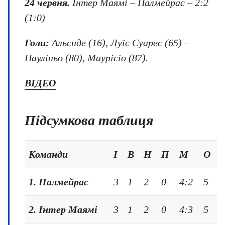
24 червня
.
Інтер Маямі – Палмейрас – 2:2
(1:0)
Голи:
Альєнде (16), Луїс Суарес (65) –
Пауліньо (80), Маурісіо (87).
ВІДЕО
Підсумкова таблиця
Команди
І
В
Н
П
М
О
1. Палмейрас
3
1
2
0
4:2
5
2. Інтер Маямі
3
1
2
0
4:3
5