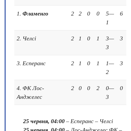
1.
Фламенго
2
2
0
0
5—
6
1
2. Челсі
2
1
0
1
3—
3
3
3. Есперанс
2
1
0
1
1—
3
2
4. ФК Лос-
2
0
0
2
0—
0
Анджелес
3
25 червня, 04:00
– Есперанс – Челсі
25 червня, 04:00
– Лос-Анджелес ФК –