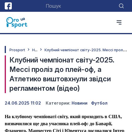
Н
овини
К
лубний чемпіонат світу-2025. Мессі проліз до плей-оф, а Атлетико виштовхнули звідси регламентом (відео)
Prosport
Клубний чемпіонат світу-2025.
Мессі проліз до плей-оф, а
Атлетико виштовхнули звідси
регламентом (відео)
24.06.2025 11:02
Категории:
Новини
Футбол
На клубному чемпіонаті світу, який проходить в США,
визначилися ще два учасника плей-оф: до Баварії,
Фламенго, Манчестер Сіті і Ювентуса доєдналися Інтер