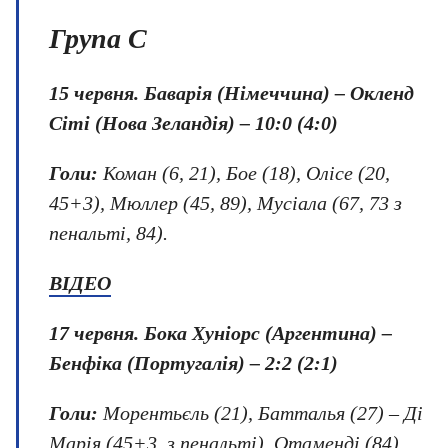
Група C
15 червня.
Баварія (Німеччина) – Окленд
Сіті (Нова Зеландія) – 10:0 (4:0)
Голи:
Коман (6, 21), Бое (18), Олісе (20,
45+3), Мюллер (45, 89), Мусіала (67, 73 з
пенальті, 84).
ВІДЕО
17 червня.
Бока Хуніорс (Аргентина) –
Бенфіка (Португалія) – 2:2 (2:1)
Голи:
Морентьєль (21), Батталья (27) – Ді
Марія (45+3, з пенальті), Отаменді (84).