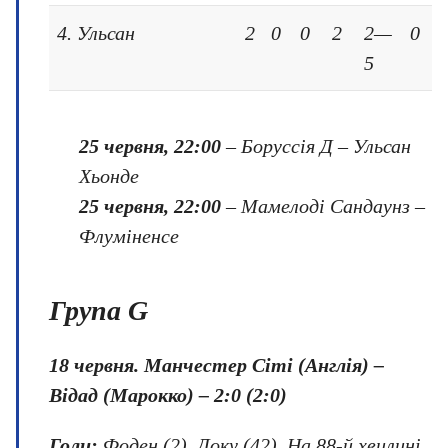
4. Ульсан
2
0
0
2
2—
0
5
25 червня, 22:00
– Боруссія Д – Ульсан
Хьонде
25 червня, 22:00
– Мамелоді Сандаунз –
Флуміненсе
Група G
18 червня. Манчестер Сіті (Англія) –
Відад (Марокко) – 2:0 (2:0)
Голи:
Фоден (2), Доку (42). На 88-й хвилині