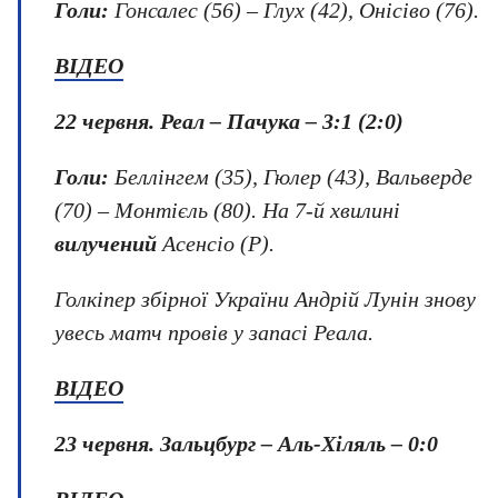
Голи:
Гонсалес (56) – Глух (42), Онісіво (76).
ВІДЕО
22 червня.
Реал – Пачука – 3:1 (2:0)
Голи:
Беллінгем (35), Гюлер (43), Вальверде
(70) – Монтієль (80). На 7-й хвилині
вилучений
Асенсіо (Р).
Голкіпер збірної України Андрій Лунін знову
увесь матч провів у запасі Реала.
ВІДЕО
23 червня.
Зальцбург – Аль-Хіляль – 0:0