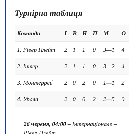
Турнірна таблиця
Команди
І
В
Н
П
М
О
1. Рівер Плейт
2
1
1
0
3—1
4
2. Інтер
2
1
1
0
3—2
4
3. Монтеррей
2
0
2
0
1—1
2
4. Урава
2
0
0
2
2—5
0
26 червня, 04:00
– Інтернаціонале –
Рівер Плейт