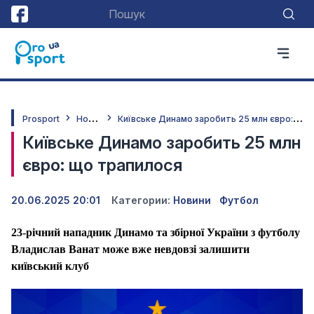
Н
овини
К
иївське Динамо заробить 25 млн євро: що трапилося
Prosport
Київське Динамо заробить 25 млн
євро: що трапилося
20.06.2025 20:01
Категории:
Новини
Футбол
23-річний нападник Динамо та збірної України з футболу
Владислав Ванат може вже невдовзі залишити
київський клуб