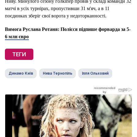
Ниву. Минулого сезону голкіпер провів у складі команди 32
матчі в усіх турнірах, пропустивши 31 м'яч, а в 11
поєдинках зберіг свої ворота у недоторканності.
Вимога Руслана Ротаня: Полісся підпише форварда за 5-
6 млн євро
ТЕГИ
Динамо Київ
Нива Тернопіль
Ілля Ольховий