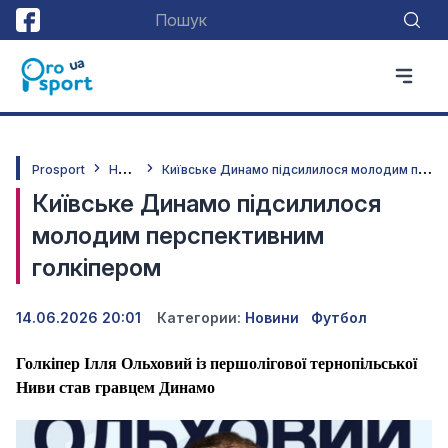
Н
овини
К
иївське Динамо підсилилося молодим перспективним голкіпером
Prosport
Київське Динамо підсилилося
молодим перспективним
голкіпером
14.06.2026 20:01
Категории:
Новини
Футбол
Голкіпер Ілля Ольховий із першолігової тернопільської
Ниви став гравцем Динамо