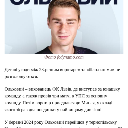
Фото fcdynamo.com
Деталі угоди між 23-річним воротарем та «біло-синіми» не
розголошуються.
Ольховий – вихованець ФК Львів, де виступав за юнацьку
команду, а також провів три матчі в УПЛ за основну
команду. Потім воротар приєднався до Миная, у складі
якого зіграв два поєдинки у найвищому дивізіоні.
У березні 2024 року Ольховий перейшов у тернопільську