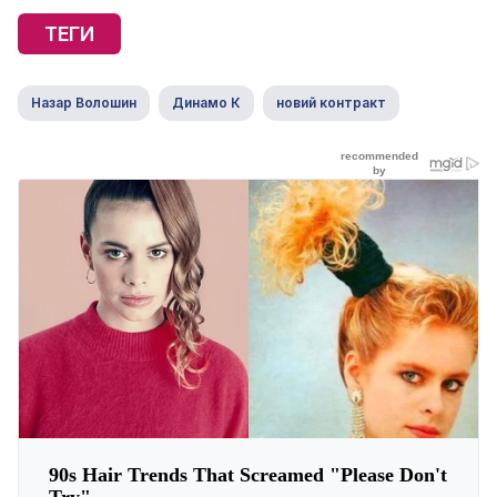
ТЕГИ
Назар Волошин
Динамо К
новий контракт