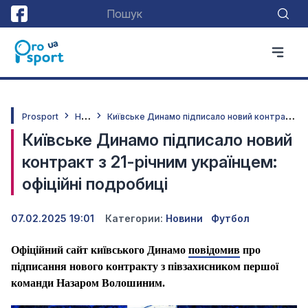
Н
овини
К
иївське Динамо підписало новий контракт з 21-річним українцем: офіційні подробиці
Prosport
Київське Динамо підписало новий
контракт з 21-річним українцем:
офіційні подробиці
07.02.2025 19:01
Категории:
Новини
Футбол
Офіційний сайт київського Динамо
повідомив
про
підписання нового контракту з півзахисником першої
команди Назаром Волошиним.