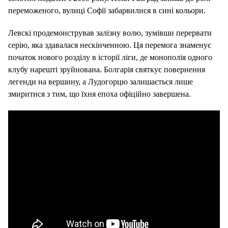
переможеного, вулиці Софії забарвилися в сині кольори.
Левскі продемонстрував залізну волю, зумівши перервати
серію, яка здавалася нескінченною. Ця перемога знаменує
початок нового розділу в історії ліги, де монополія одного
клубу нарешті зруйнована. Болгарія святкує повернення
легенди на вершину, а Лудогорцю залишається лише
змиритися з тим, що їхня епоха офіційно завершена.