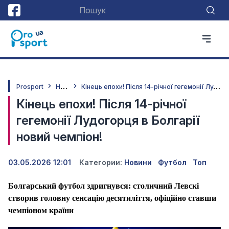
Н
овини
К
інець епохи! Після 14-річної гегемонії Лудогорця в Болгарії новий чемпіон!
Prosport
Кінець епохи! Після 14-річної
гегемонії Лудогорця в Болгарії
новий чемпіон!
03.05.2026 12:01
Категории:
Новини
Футбол
Топ
Болгарський футбол здригнувся: столичний Левскі
створив головну сенсацію десятиліття, офіційно ставши
чемпіоном країни