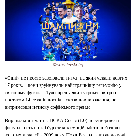
Фото levski.bg
«Сині» не просто завоювали титул, на який чекали довгих
17 років, – вони зруйнували найстрашнішу гегемонію у
світовому футболі. Лудогорець, який утримував трон
протягом 14 сезонів поспіль, склав повноваження, не
витримавши натиску софійського гpaнда.
Вирішальний матч із ЦСКА Софія (1:0) перетворився на
формальність на тлі бурхливих емоцій: місто не бачило
золотих медалей з 2009 року. Поки Разград звикав до ролі