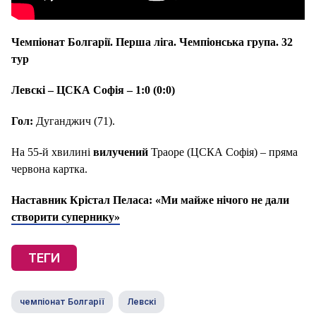
Чемпіонат Болгарії. Перша ліга. Чемпіонська група. 32
тур
Левскі – ЦСКА Софія – 1:0 (0:0)
Гол:
Дуганджич (71).
На 55-й хвилині
вилучений
Траоре (ЦСКА Софія) – пряма
червона картка.
Наставник Крістал Пеласа: «Ми майже нічого не дали
створити супернику»
ТЕГИ
чемпіонат Болгарії
Левскі