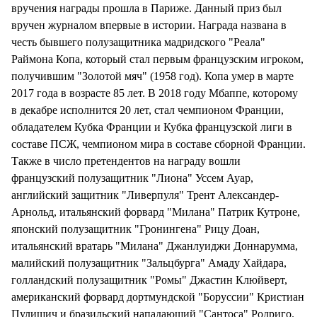
вручения награды прошла в Париже. Данный приз был
вручен журналом впервые в истории. Награда названа в
честь бывшего полузащитника мадридского "Реала"
Раймона Копа, который стал первым французским игроком,
получившим "Золотой мяч" (1958 год). Копа умер в марте
2017 года в возрасте 85 лет. В 2018 году Мбаппе, которому
в декабре исполнится 20 лет, стал чемпионом Франции,
обладателем Кубка Франции и Кубка французской лиги в
составе ПСЖ, чемпионом мира в составе сборной Франции.
Также в число претендентов на награду вошли
французский полузащитник "Лиона" Уссем Ауар,
английский защитник "Ливерпуля" Трент Александер-
Арнольд, итальянский форвард "Милана" Патрик Кутроне,
японский полузащитник "Гронингена" Рицу Доан,
итальянский вратарь "Милана" Джанлуиджи Доннарумма,
малийский полузащитник "Зальцбурга" Амаду Хайдара,
голландский полузащитник "Ромы" Джастин Клюйверт,
американский форвард дортмундской "Боруссии" Кристиан
Пулишич и бразильский нападающий "Сантоса" Родриго.