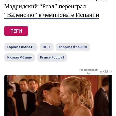
Мадридский “Реал” переиграл
“Валенсию” в чемпионате Испании
ТЕГИ
Горячая новость
ПСЖ
сборная Франции
Килиан Мбаппе
France Football