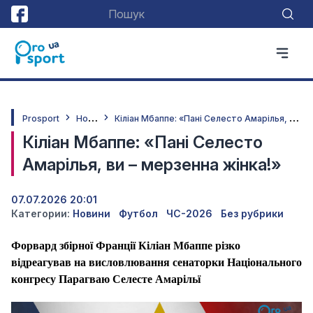
Н
овини
К
іліан Мбаппе: «Пані Селесто Амарілья, ви – мерзенна жінка!»
Prosport
Кіліан Мбаппе: «Пані Селесто
Амарілья, ви – мерзенна жінка!»
07.07.2026 20:01
Категории:
Новини
Футбол
ЧС-2026
Без рубрики
Форвард збірної Франції Кіліан Мбаппе різко
відреагував на висловлювання сенаторки Національного
конгресу Парагваю Селесте Амарільї