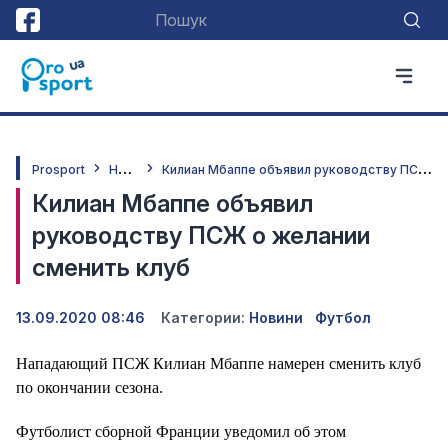
Н
овини
К
илиан Мбаппе объявил руководству ПСЖ о желании сменить клуб
Prosport
Килиан Мбаппе объявил
руководству ПСЖ о желании
сменить клуб
13.09.2020 08:46
Категории:
Новини
Футбол
Нападающий ПСЖ Килиан Мбаппе намерен сменить клуб
по окончании сезона.
Футболист сборной Франции уведомил об этом