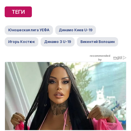
ТЕГИ
Юношеская лига УЕФА
Динамо Киев U-19
Игорь Костюк
Динамо З U-19
Викентий Волошин