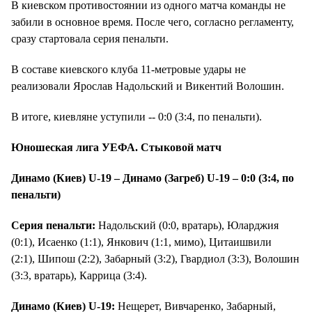
В киевском противостоянии из одного матча команды не
забили в основное время. После чего, согласно регламенту,
сразу стартовала серия пенальти.
В составе киевского клуба 11-метровые удары не
реализовали Ярослав Надольский и Викентий Волошин.
В итоге, киевляне уступили -- 0:0 (3:4, по пенальти).
Юношеская лига УЕФА. Стыковой матч
Динамо (Киев) U-19 – Динамо (Загреб) U-19 – 0:0 (3:4, по
пенальти)
Серия пенальти:
Надольский (0:0, вратарь), Юларджия
(0:1), Исаенко (1:1), Янкович (1:1, мимо), Цитаишвили
(2:1), Шипош (2:2), Забарный (3:2), Гвардиол (3:3), Волошин
(3:3, вратарь), Каррица (3:4).
Динамо (Киев) U-19:
Нещерет, Вивчаренко, Забарный,