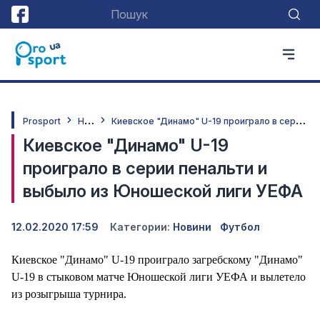
Н
овини
К
иевское "Динамо" U-19 проиграло в серии пенальти и выбыло из Юношеской лиги УЕФА
Prosport
Киевское "Динамо" U-19
проиграло в серии пенальти и
выбыло из Юношеской лиги УЕФА
12.02.2020 17:59
Категории:
Новини
Футбол
Киевское "Динамо" U-19 проиграло загребскому "Динамо"
U-19 в стыковом матче Юношеской лиги УЕФА и вылетело
из розыгрыша турнира.