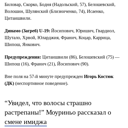
Биловар, Скорко, Бодня (Надольский, 57), Белошевский,
Волошин, Шулянский (Близниченко, 74), Исаенко,
Цитаишвили.
Динамо (Загреб) U-19:
Йосипович, Юришич, Гвардиол,
Шутало, Хрвой, Юларджия, Франич, Коцар, Каррица,
Шипош, Янкович.
Предупреждения:
Цитаишвили (86), Белошевский (75) —
Шипош (16), Франич (21), Йосипович (90).
Вне поля на 57-й минуте предупрежден
Игорь Костюк
(ДК)
(неспортивное поведение).
“Увидел, что волосы страшно
растрепаны!” Моуриньо рассказал о
смене имиджа