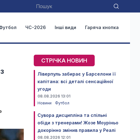
Футбол
ЧС-2026
Інші види
Гаряча кнопка
СТРІЧКА НОВИН
ез
Ліверпуль забирає у Барселони її
капітана: всі деталі сенсаційної
угоди
08.08.2026 13:01
Новини
Футбол
о
Сувора дисципліна та спільні
обіди з тренерами! Жозе Моуріньо
докорінно змінив правила у Реалі
08.08.2026 12:01