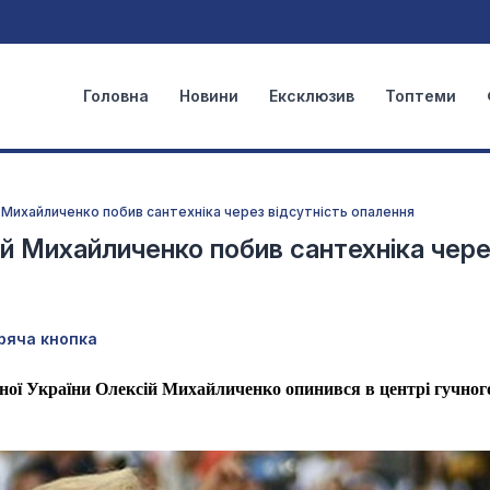
Головна
Новини
Ексклюзив
Топтеми
й Михайличенко побив сантехніка через відсутність опалення
сій Михайличенко побив сантехніка чер
ряча кнопка
ної України Олексій Михайличенко опинився в центрі гучног