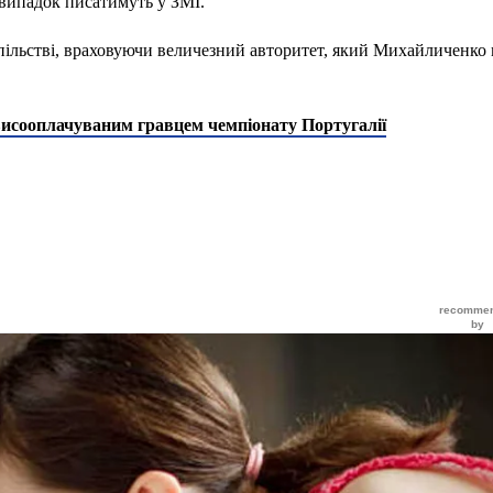
 випадок писатимуть у ЗМІ.
пільстві, враховуючи величезний авторитет, який Михайличенко
висооплачуваним гравцем чемпіонату Португалії