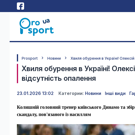
Prosport
Новини
Хвиля обурення в Україні! Олексі
Хвиля обурення в Україні! Олек
відсутність опалення
23.01.2026 13:02
Категории:
Новини
Інші види
Га
Колишній головний тренер київського Динамо та збір
скандалу, пов'язаного із насиллям