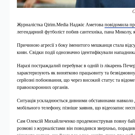
О
Журналістка Qirim.Media Наджіє Аметова
повідомила пр
легендарний футболіст побив сантехніка, пана Миколу, 
Причиною агресії з боку іменитого мешканця стала відсу
киян. Свідки події однозначно ідентифікували нападник
Наразі постраждалий перебуває в одній із лікарень Печ
характеризують як винятково працьовиту та безвідмовну 
серйозні побоювання, що через високий статус та відоме
правоохоронних органів.
Ситуація ускладнюється дивними обставинами навколо д
мобільного телефону, пізніше заявив, що відеозапис нес
Сам Олексій Михайличенко продемонстрував повну байду
розмові з журналістами він поводився зверхньо, порад