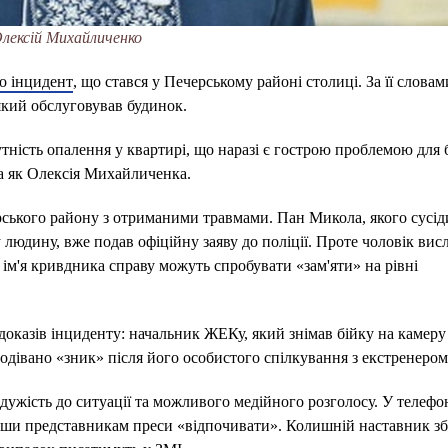
лексій Михайличенко
о інцидент
, що стався у Печерському районі столиці. За її словам
який обслуговував будинок.
тність опалення у квартирі, що наразі є гострою проблемою для 
а як Олексія Михайличенка.
ерського району з отриманими травмами. Пан Микола, якого сусід
людину, вже подав офіційну заяву до поліції. Проте чоловік ви
 ім'я кривдника справу можуть спробувати «зам'яти» на рівні
оказів інциденту: начальник ЖЕКу, який знімав бійку на камеру
подівано «зник» після його особистого спілкування з екстренеро
жість до ситуації та можливого медійного розголосу. У телефо
ивши представникам преси «відпочивати». Колишній наставник зб