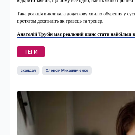
відкрито заявив, що йому все одно, навіть якщо про цей
Така реакція викликала додаткову хвилю обурення у сус
протягом десятиліть як гравець та тренер.
Анатолій Трубін має реальний шанс стати найбільш 
ТЕГИ
скандал
Олексій Михайличенко