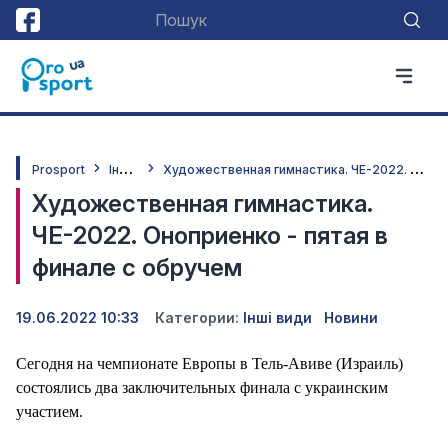
І
нші види
Х
удожественная гимнастика. ЧЕ-2022. Оноприенко - пятая в финале с обручем
Prosport
Художественная гимнастика.
ЧЕ-2022. Оноприенко - пятая в
финале с обручем
19.06.2022 10:33
Категории:
Інші види
Новини
Сегодня на чемпионате Европы в Тель-Авиве (Израиль)
состоялись два заключительных финала с украинским
участием.