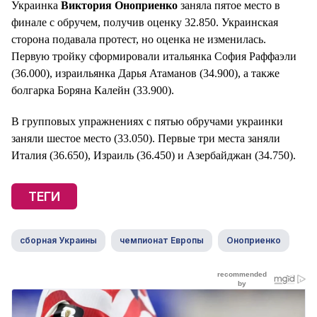
Украинка
Виктория Оноприенко
заняла пятое место в
финале с обручем, получив оценку 32.850. Украинская
сторона подавала протест, но оценка не изменилась.
Первую тройку сформировали итальянка София Раффаэли
(36.000), израильянка Дарья Атаманов (34.900), а также
болгарка Боряна Калейн (33.900).
В групповых упражнениях с пятью обручами украинки
заняли шестое место (33.050). Первые три места заняли
Италия (36.650), Израиль (36.450) и Азербайджан (34.750).
ТЕГИ
сборная Украины
чемпионат Европы
Оноприенко