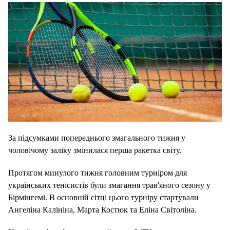
За підсумками попереднього змагального тижня у
чоловічому заліку змінилася перша ракетка світу.
Протягом минулого тижня головним турніром для
українських тенісистів були змагання трав'яного сезону у
Бірмінгемі. В основній сітці цього турніру стартували
Ангеліна Калініна, Марта Костюк та Еліна Світоліна.