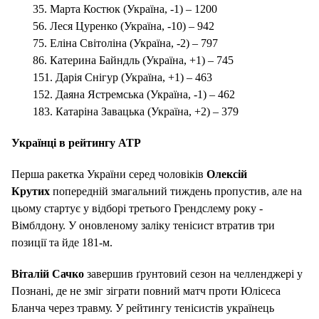
35. Марта Костюк (Україна, -1) – 1200
56. Леся Цуренко (Україна, -10) – 942
75. Еліна Світоліна (Україна, -2) – 797
86. Катерина Байндль (Україна, +1) – 745
151. Дарія Снігур (Україна, +1) – 463
152. Даяна Ястремська (Україна, -1) – 462
183. Катаріна Завацька (Україна, +2) – 379
Українці в рейтингу ATP
Перша ракетка України серед чоловіків
Олексій
Крутих
попередній змагальний тиждень пропустив, але на
цьому стартує у відборі третього Грендслему року -
Вімблдону. У оновленому заліку тенісист втратив три
позиції та йде 181-м.
Віталій Сачко
завершив ґрунтовий сезон на челленджері у
Познані, де не зміг зіграти повний матч проти Юлісеса
Бланча через травму. У рейтингу тенісистів українець