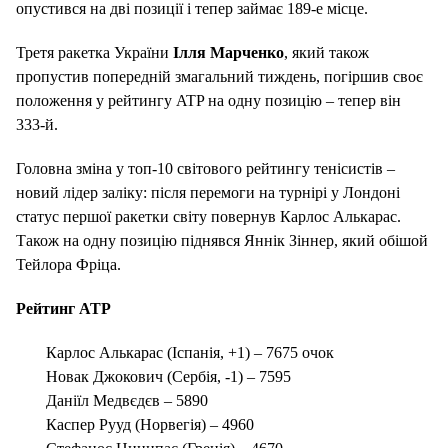
опустився на дві позиції і тепер займає 189-е місце.
Третя ракетка України
Ілля Марченко
, який також
пропустив попередній змагальний тиждень, погіршив своє
положення у рейтингу ATP на одну позицію – тепер він
333-й.
Головна зміна у топ-10 світового рейтингу тенісистів –
новий лідер заліку: після перемоги на турнірі у Лондоні
статус першої ракетки світу повернув Карлос Алькарас.
Також на одну позицію піднявся Яннік Зіннер, який обішой
Тейлора Фріца.
Рейтинг ATP
Карлос Алькарас (Іспанія, +1) – 7675 очок
Новак Джокович (Сербія, -1) – 7595
Даніїл Медвєдєв – 5890
Каспер Рууд (Норвегія) – 4960