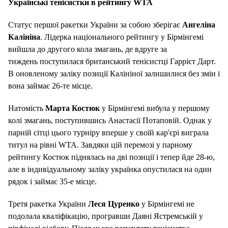
Українські тенісистки в рейтингу WTA
Статус першої ракетки України за собою зберігає
Ангеліна
Калініна
. Лідерка національного рейтингу у Бірмінгемі
вийшла до другого кола змагань, де вдруге за
тиждень поступилася британський тенісистці Гаррієт Дарт.
В оновленому заліку позиції Калініної залишилися без змін і
вона займає 26-те місце.
Натомість
Марта Костюк
у Бірмінгемі вибула у першому
колі змагань, поступившись Анастасії Потаповій. Однак у
парній сітці цього турніру вперше у своїй кар'єрі виграла
титул на рівні WTA. Завдяки цій перемозі у парному
рейтингу Костюк піднялась на дві позиції і тепер йде 28-ю,
але в індивідуальному заліку українка опустилася на один
рядок і займає 35-е місце.
Третя ракетка України
Леся Цуренко
у Бірмінгемі не
подолала кваліфікацію, програвши Даяні Ястремській у