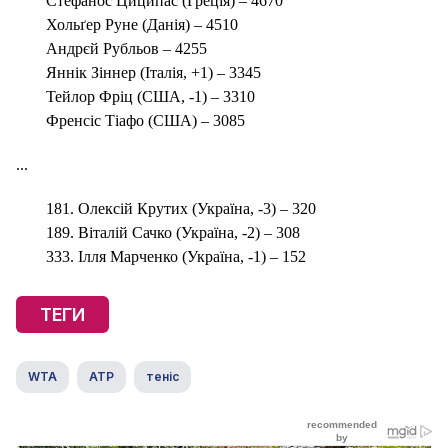
Стефанос Циципас (Греція) – 4670
Хольґер Руне (Данія) – 4510
Андрєй Рубльов – 4255
Яннік Зіннер (Італія, +1) – 3345
Тейлор Фріц (США, -1) – 3310
Френсіс Тіафо (США) – 3085
...
181. Олексій Крутих (Україна, -3) – 320
189. Віталій Сачко (Україна, -2) – 308
333. Ілля Марченко (Україна, -1) – 152
ТЕГИ
WTA
ATP
теніс