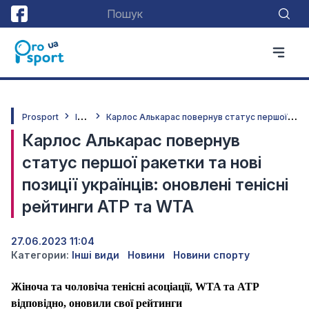
І
нші види
К
арлос Алькарас повернув статус першої ракетки та нові позиції українців: оновлені тенісні рейтинги ATP та WTA
Prosport
Карлос Алькарас повернув
статус першої ракетки та нові
позиції українців: оновлені тенісні
рейтинги ATP та WTA
27.06.2023 11:04
Категории:
Інші види
Новини
Новини спорту
Жіноча та чоловіча тенісні асоціації, WTA та ATP
відповідно, оновили свої рейтинги