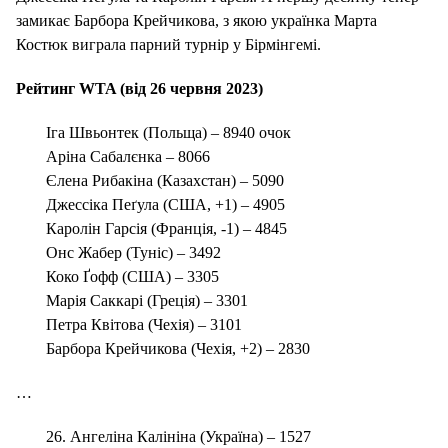
замикає Барбора Крейчикова, з якою українка Марта
Костюк виграла парний турнір у Бірмінгемі.
Рейтинг WTA (від 26 червня 2023)
Іга Швьонтек (Польща) – 8940 очок
Аріна Сабалєнка – 8066
Єлена Рибакіна (Казахстан) – 5090
Джессіка Пеґула (США, +1) – 4905
Каролін Гарсія (Франція, -1) – 4845
Онс Жабер (Туніс) – 3492
Коко Ґофф (США) – 3305
Марія Саккарі (Греція) – 3301
Петра Квітова (Чехія) – 3101
Барбора Крейчикова (Чехія, +2) – 2830
…
26. Ангеліна Калініна (Україна) – 1527