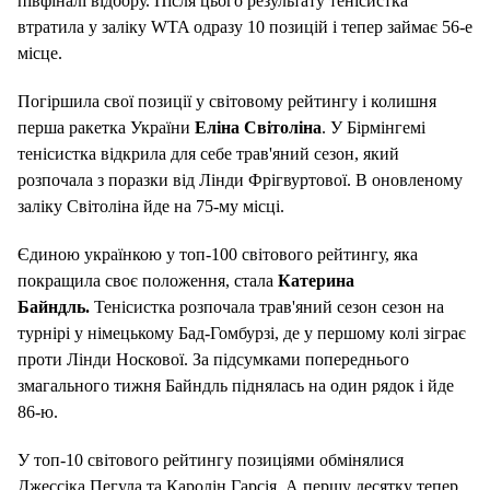
півфіналі відбору. Після цього результату тенісистка
втратила у заліку WTA одразу 10 позицій і тепер займає 56-е
місце.
Погіршила свої позиції у світовому рейтингу і колишня
перша ракетка України
Еліна Світоліна
. У Бірмінгемі
тенісистка відкрила для себе трав'яний сезон, який
розпочала з поразки від Лінди Фрігвуртової. В оновленому
заліку Світоліна йде на 75-му місці.
Єдиною українкою у топ-100 світового рейтингу, яка
покращила своє положення, стала
Катерина
Байндль.
Тенісистка розпочала трав'яний сезон сезон на
турнірі у німецькому Бад-Гомбурзі, де у першому колі зіграє
проти Лінди Носкової. За підсумками попереднього
змагального тижня Байндль піднялась на один рядок і йде
86-ю.
У топ-10 світового рейтингу позиціями обмінялися
Джессіка Пегула та Каролін Гарсія. А першу десятку тепер