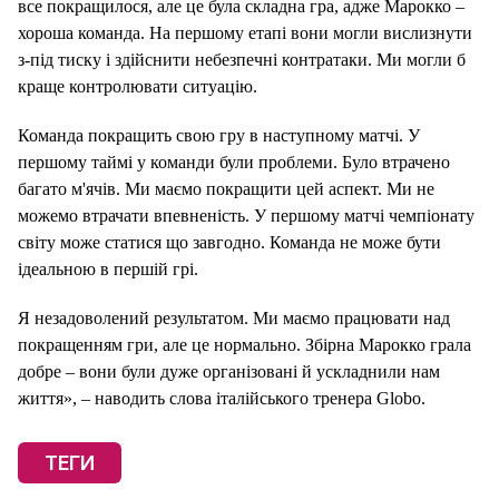
все покращилося, але це була складна гра, адже Марокко –
хороша команда. На першому етапі вони могли вислизнути
з-під тиску і здійснити небезпечні контратаки. Ми могли б
краще контролювати ситуацію.
Команда покращить свою гру в наступному матчі. У
першому таймі у команди були проблеми. Було втрачено
багато м'ячів. Ми маємо покращити цей аспект. Ми не
можемо втрачати впевненість. У першому матчі чемпіонату
світу може статися що завгодно. Команда не може бути
ідеальною в першій грі.
Я незадоволений результатом. Ми маємо працювати над
покращенням гри, але це нормально. Збірна Марокко грала
добре – вони були дуже організовані й ускладнили нам
життя», – наводить слова італійського тренера Globo.
ТЕГИ