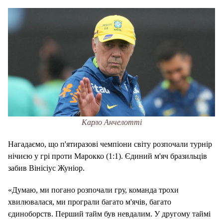
Карло Анчелотті
Нагадаємо, що п'ятиразові чемпіони світу розпочали турнір
нічиєю у грі проти Марокко (1:1). Єдиний м'яч бразильців
забив Вінісіус Жуніор.
«Думаю, ми погано розпочали гру, команда трохи
хвилювалася, ми програли багато м'ячів, багато
єдиноборств. Перший тайм був невдалим. У другому таймі