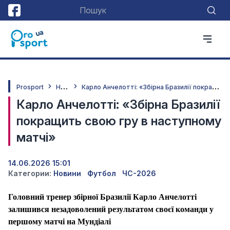
Н
овини
К
арло Анчелотті: «Збірна Бразилії покращить свою гру в наступному матчі»
Prosport
Карло Анчелотті: «Збірна Бразилії
покращить свою гру в наступному
матчі»
14.06.2026 15:01
Категории:
Новини
Футбол
ЧС-2026
Головний тренер збірної Бразилії Карло Анчелотті
залишився незадоволений результатом своєї команди у
першому матчі на Мундіалі