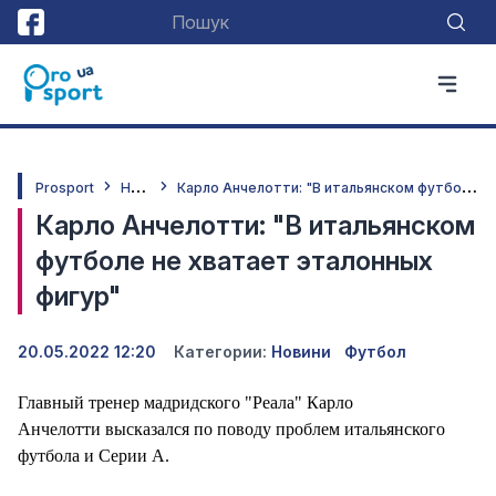
Н
овини
К
арло Анчелотти: "В итальянском футболе не хватает эталонных фигур"
Prosport
Карло Анчелотти: "В итальянском
футболе не хватает эталонных
фигур"
20.05.2022 12:20
Категории:
Новини
Футбол
Главный тренер мадридского "Реала" Карло
Анчелотти высказался по поводу проблем итальянского
футбола и Серии А.