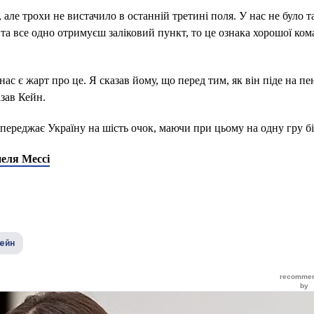
але трохи не вистачило в останній третині поля. У нас не було т
та все одно отримуєш заліковий пункт, то це ознака хорошої ком
с є жарт про це. Я сказав йому, що перед тим, як він піде на пен
азав Кейн.
ипереджає Україну на шість очок, маючи при цьому на одну гру б
неля Мессі
Кейн