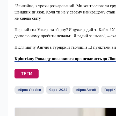
"Звичайно, я трохи розчарований. Ми контролювали гру, 
швидких зв’язок. Коли ти не у своєму найкращому стані 
не кінець світу.
Перший гол Уокера за збірну? Я дуже радий за Кайла! У на
дозволю йому пробити пенальті. Я радий за нього", – ск
Після матчу Англія в турнірній таблиці з 13 пунктами в
Кріштіану Роналду висловився про ненависть до Ліо
ТЕГИ
збірна України
Євро-2024
збірна Англії
Гаррі 