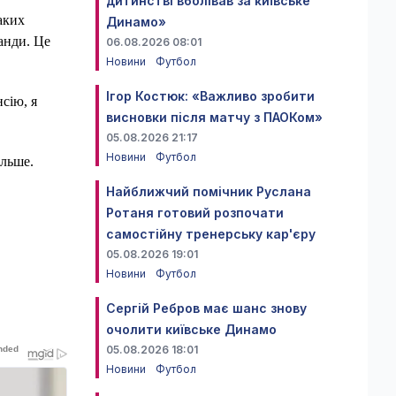
дитинстві вболівав за київське
аких
Динамо»
анди. Це
06.08.2026 08:01
Новини
Футбол
Ігор Костюк: «Важливо зробити
сію, я
висновки після матчу з ПАОКом»
05.08.2026 21:17
Новини
Футбол
ільше.
Найближчий помічник Руслана
Ротаня готовий розпочати
самостійну тренерську кар'єру
05.08.2026 19:01
Новини
Футбол
Сергій Ребров має шанс знову
очолити київське Динамо
05.08.2026 18:01
Новини
Футбол