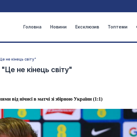
Головна
Новини
Ексклюзив
Топтеми
"Це не кінець світу"
: "Це не кінець світу"
ми від нічиєї в матчі зі збірною України (1:1)