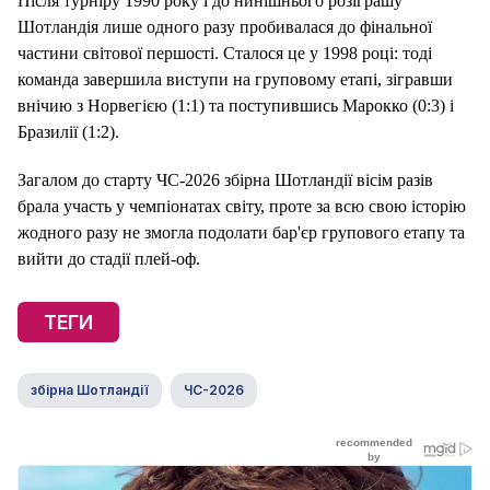
Після турніру 1990 року і до нинішнього розіграшу
Шотландія лише одного разу пробивалася до фінальної
частини світової першості. Сталося це у 1998 році: тоді
команда завершила виступи на груповому етапі, зігравши
внічию з Норвегією (1:1) та поступившись Марокко (0:3) і
Бразилії (1:2).
Загалом до старту ЧС-2026 збірна Шотландії вісім разів
брала участь у чемпіонатах світу, проте за всю свою історію
жодного разу не змогла подолати бар'єр групового етапу та
вийти до стадії плей-оф.
ТЕГИ
збірна Шотландії
ЧС-2026