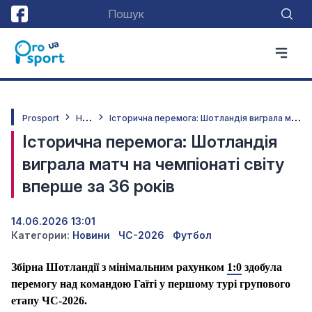
Н
овини
І
сторична перемога: Шотландія виграла матч на чемпіонаті світу вперше за 36 років
Prosport
Історична перемога: Шотландія
виграла матч на чемпіонаті світу
вперше за 36 років
14.06.2026 13:01
Категории:
Новини
ЧС-2026
Футбол
Збірна Шотландії з мінімальним рахунком
1:0
здобула
перемогу над командою Гаїті у першому турі групового
етапу ЧС-2026.