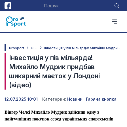
Н
овини
І
нвестиція у пів мільярда! Михайло Мудрик придбав шикарний маєток у Лондоні (відео)
Prosport
Інвестиція у пів мільярда!
Михайло Мудрик придбав
шикарний маєток у Лондоні
(відео)
12.07.2025 10:01
Категории:
Новини
Гаряча кнопка
Вінгер Челсі Михайло Мудрик здійснив одну з
найгучніших покупок серед українських спортсменів