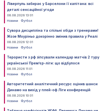
Ліверпуль забирає у Барселони її капітана: всі
деталі сенсаційної угоди
08.08.2026 13:01
Новини
Футбол
Сувора дисципліна та спільні обіди з тренерами!
Жозе Моуріньо докорінно змінив правила у Реалі
08.08.2026 12:01
Новини
Футбол
Терористи з рф зіпсували календар матчів 2 туру
української Прем’єр-ліги: що відбулося
08.08.2026 11:01
Новини
Футбол
Авторитетний аналітичний ресурс оцінив шанси
Динамо на вихід у плей-оф Ліги конференцій
08.08.2026 10:01
Новини
Футбол
Таблиця коефіцієнтів УЄФА. Перемога Динамо не