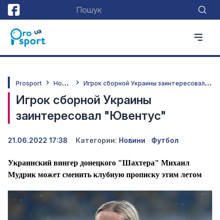
Н
овини
И
грок сборной Украины заинтересовал "Ювентус"
Prosport
Игрок сборной Украины
заинтересовал "Ювентус"
21.06.2022 17:38
Категории:
Новини
Футбол
Украинский вингер донецкого "Шахтера" Михаил
Мудрик может сменить клубную прописку этим летом