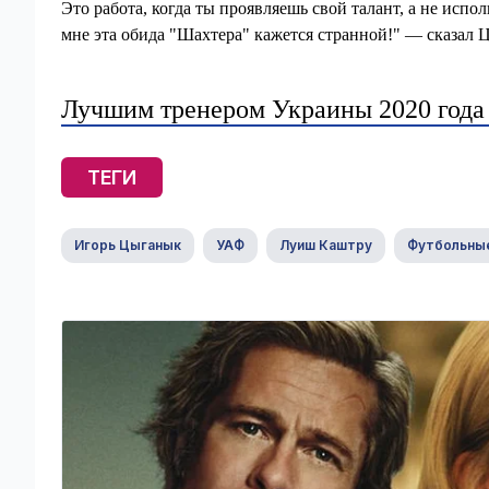
Это работа, когда ты проявляешь свой талант, а не ис
мне эта обида "Шахтера" кажется странной!" — сказал 
Лучшим тренером Украины 2020 года 
ТЕГИ
Игорь Цыганык
УАФ
Луиш Каштру
Футбольные