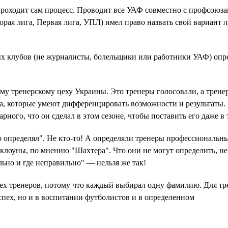
 проходит сам процесс. Проводит все УАФ совместно с профсоюза
рая лига, Первая лига, УПЛ) имел право назвать свой вариант 
ых клубов (не журналисты, болельщики или работники УАФ) опр
сему тренерскому цеху Украины. Это тренеры голосовали, а трене
а, которые умеют дифференцировать возможности и результаты. 
рного, что он сделал в этом сезоне, чтобы поставить его даже в 
то определял". Не кто-то! А определяли тренеры профессиональн
клоуны, по мнению "Шахтера". Что они не могут определить, не
льно и где неправильно" — нельзя же так!
всех тренеров, потому что каждый выбирал одну фамилию. Для тр
 успех, но и в воспитании футболистов и в определенном