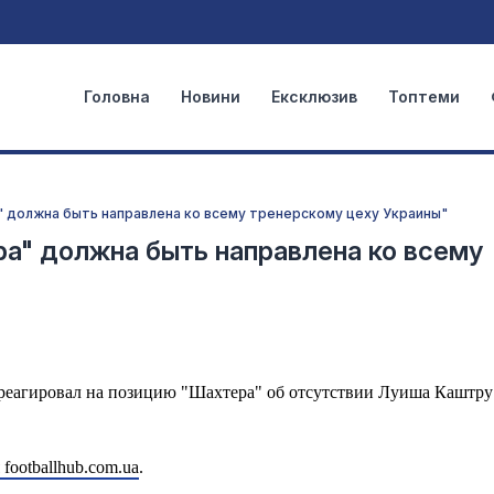
Головна
Новини
Ексклюзив
Топтеми
 должна быть направлена ​​ко всему тренерскому цеху Украины"
" должна быть направлена ​​ко всему
реагировал на позицию "Шахтера" об отсутствии Луиша Каштру 
footballhub.com.ua
.