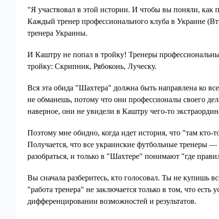
"Я участвовал в этой истории. И чтобы вы поняли, как
Каждый тренер профессионального клуба в Украине (Вто
тренера Украины.
И Каштру не попал в тройку! Тренеры профессиональн
тройку: Скрипник, Рябоконь, Луческу.
Вся эта обида "Шахтера" должна быть направлена ​​ко в
не обманешь, потому что они профессионалы своего дел
наверное, они не увидели в Каштру чего-то экстраордина
Поэтому мне обидно, когда идет история, что "там кто-
Получается, что все украинские футбольные тренеры — 
разобраться, и только в "Шахтере" понимают "где прави
Вы сначала разберитесь, кто голосовал. Ты не купишь 
"работа тренера" не заключается только в том, что есть
дифференцировании возможностей и результатов.