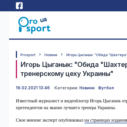
Prosport
Новини
Игорь Цыганык: "Обида "Шахтера"
Игорь Цыганык: "Обида "Шахтера
тренерскому цеху Украины"
16.02.2021 13:46
Категории:
Новини
Футбол
Известный журналист и видеоблогер Игорь Цыганик от
претендентов на звание лучшего тренера Украины.
Свое мнение эксперт опубликовал
на страницах издания 