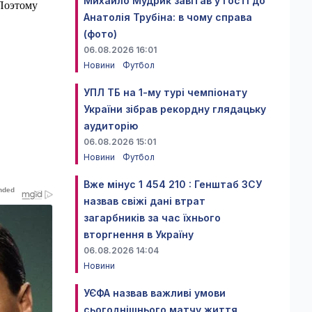
Михайло Мудрик завітав у гості до
 Поэтому
Анатолія Трубіна: в чому справа
(фото)
06.08.2026 16:01
Новини
Футбол
УПЛ ТБ на 1-му турі чемпіонату
України зібрав рекордну глядацьку
аудиторію
06.08.2026 15:01
Новини
Футбол
Вже мінус 1 454 210 : Генштаб ЗСУ
назвав свіжі дані втрат
загарбників за час їхнього
вторгнення в Україну
06.08.2026 14:04
Новини
УЄФА назвав важливі умови
сьогоднішнього матчу життя