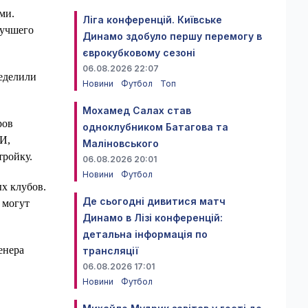
ми.
Ліга конференцій. Київське
лучшего
Динамо здобуло першу перемогу в
єврокубковому сезоні
06.08.2026 22:07
еделили
Новини
Футбол
Топ
Мохамед Салах став
ров
одноклубником Батагова та
И,
Маліновського
тройку.
06.08.2026 20:01
Новини
Футбол
ых клубов.
Де сьогодні дивитися матч
 могут
Динамо в Лізі конференцій:
детальна інформація по
енера
трансляції
06.08.2026 17:01
Новини
Футбол