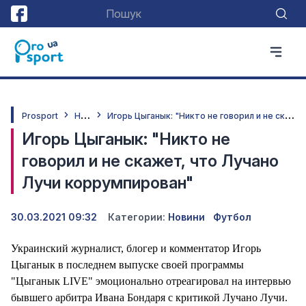
Н
овини
И
горь Цыганык: "Никто не говорил и не скажет, что Лучано Лучи коррумпирован"
Prosport
Игорь Цыганык: "Никто не
говорил и не скажет, что Лучано
Лучи коррумпирован"
30.03.2021 09:32
Категории:
Новини
Футбол
Украинский журналист, блогер и комментатор Игорь
Цыганык в последнем выпуске своей программы
"Цыганык LIVE" эмоционально отреагировал на интервью
бывшего арбитра Ивана Бондаря с критикой Лучано Лучи.