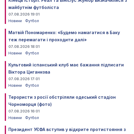
Кінець історії: Реал та Вінісіус Жуніор визначилися з
майбутнім футболіста
07.08.2026 19:01
Новини
Футбол
Матвій Пономаренко: «Будемо намагатися в Баку
теж перемагати і проходити далі»
07.08.2026 18:01
Новини
Футбол
Культовий іспанський клуб має бажання підписати
Віктора Циганкова
07.08.2026 17:01
Новини
Футбол
Терористи з росії обстріляли одеський стадіон
Чорноморця (фото)
07.08.2026 16:01
Новини
Футбол
Президент УЄФА вступив у відкрите протистояння з